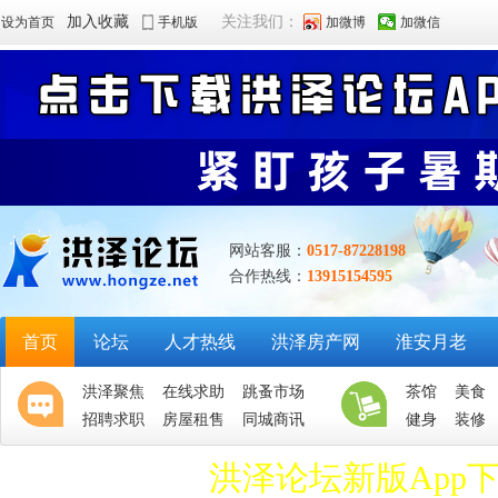
加入收藏
关注我们：
设为首页
手机版
加微博
加微信
网站客服：
0517-87228198
合作热线：
13915154595
首页
论坛
人才热线
洪泽房产网
淮安月老
洪泽聚焦
在线求助
跳蚤市场
茶馆
美食
招聘求职
房屋租售
同城商讯
健身
装修
洪泽论坛新版App