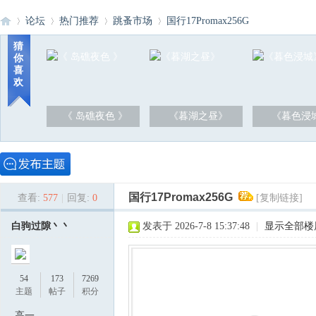
论坛
热门推荐
跳蚤市场
国行17Promax256G
猜
你
喜
洪
»
›
›
›
欢
《 岛礁夜色 》
《暮湖之昼》
《暮色浸
国行17Promax256G
查看:
577
|
回复:
0
[复制链接]
泽
白驹过隙丶丶
发表于 2026-7-8 15:37:48
|
显示全部楼
54
173
7269
主题
帖子
积分
高一