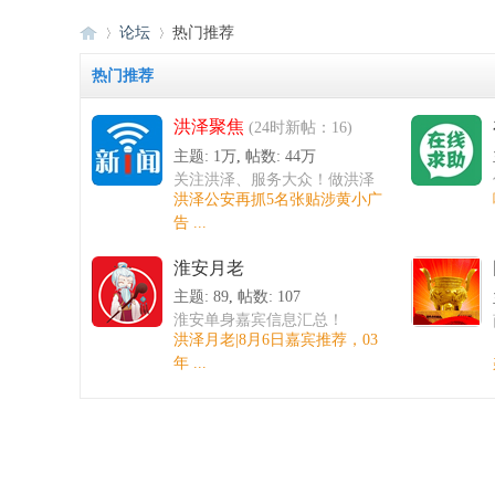
论坛
热门推荐
热门推荐
洪泽聚焦
洪
»
›
(24时新帖：16)
主题:
1万
,
帖数:
44万
关注洪泽、服务大众！做洪泽
洪泽公安再抓5名张贴涉黄小广
百姓的网站！
告 ...
淮安月老
主题: 89
,
帖数: 107
淮安单身嘉宾信息汇总！
洪泽月老|8月6日嘉宾推荐，03
泽
年 ...