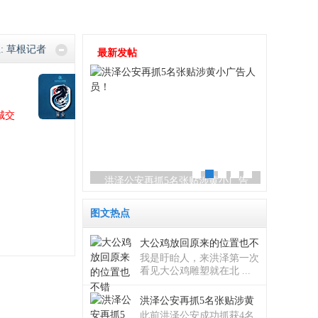
:
草根记者
最新发帖
苏超2026
)
主题: 181
,
帖数: 1546
城交
加油
.
.
.
.
.
来的位置也不错
洪泽公安再抓5名张贴涉黄小广告
捐献造血
图文热点
大公鸡放回原来的位置也不
我是盱眙人，来洪泽第一次
看见大公鸡雕塑就在北 ...
洪泽公安再抓5名张贴涉黄
此前洪泽公安成功抓获4名