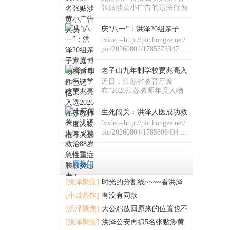
张贴涉黄小广告的违法行为
人不 ...
庆“八一”：洪泽20组亲子
[video=http://pic.hongze.net/
pic/20260801/1785573347 ...
老子山九年制学校贾兆亮入
近日，江苏省教育厅发
布“2026江苏教师年度人物
...
生死闯关：洪泽人医成功救
[video=http://pic.hongze.net/
pic/20260804/1785806404 ...
一周热门
[洪泽聚焦]
时光的分割线~~~~看洪泽
的变化
[小城茶馆]
有没有同款
[洪泽聚焦]
大公鸡放回原来的位置也不
错
[洪泽聚焦]
洪泽公安再抓5名张贴涉黄