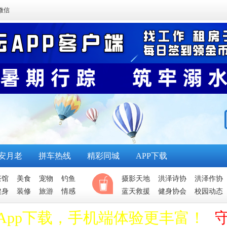
微信
安月老
拼车热线
精彩同城
APP下载
茶馆
美食
宠物
钓鱼
摄影天地
洪泽诗协
洪泽作协
健身
装修
旅游
情感
蓝天救援
健身协会
校园动态
App下载，手机端体验更丰富！