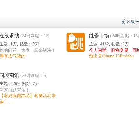
分区版主
在线求助
跳蚤市场
(24时新帖：12)
(24时新帖：16
主题:
1万
,
帖数:
12万
主题: 4182
,
帖数:
2万
你的问题，大家一起来解决！
个人闲置、旧物交易、同
哪有拔气罐的
预出售iPhone 13ProMax
换
同城商讯
(24时新帖：5)
大公鸡放回原
主题: 2267
,
帖数:
2万
商家自助宣传！
【老妈疯癫蹄花】套餐活动来
袭！ ...