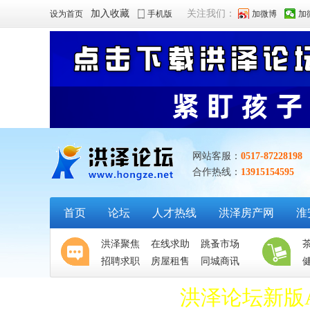
加入收藏
关注我们：
设为首页
手机版
加微博
加
网站客服：
0517-87228198
合作热线：
13915154595
首页
论坛
人才热线
洪泽房产网
淮
洪泽聚焦
在线求助
跳蚤市场
招聘求职
房屋租售
同城商讯
洪泽论坛新版