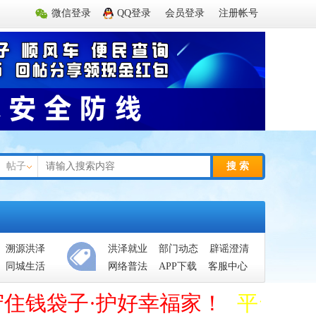
微信登录
QQ登录
会员登录
注册帐号
帖子
搜 索
溯源洪泽
洪泽就业
部门动态
辟谣澄清
同城生活
网络普法
APP下载
客服中心
守住钱袋子·护好幸福家！
平台管