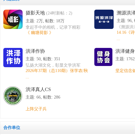
摄影天地
溯源洪
(24时新帖：2)
主题: 96
,
主题:
2万
,
帖数:
18万
《溯源洪
拿起手中的相机，记录下精彩
14.16
《 幽塘荷影 》
总 编：
的瞬间，与大家一同分享你的
...
副总编：张
喜悦。
厚健
希望大家在本版能够有所收
洪泽作协
洪泽健身
主办：淮
获，希望这里能够成为摄友们
研究会 
的家园。
主题: 50
,
帖数: 351
主题: 1762
弘扬大湖文化，彰显文学洪军
2026年37期（总110期）张学农/秋
坚定信念
实力。
...
发布洪泽文坛资讯及散文、诗
歌、小说、评论等文学作品。
洪泽真人CS
主题: 66
,
帖数: 286
上阵父子兵
合作单位