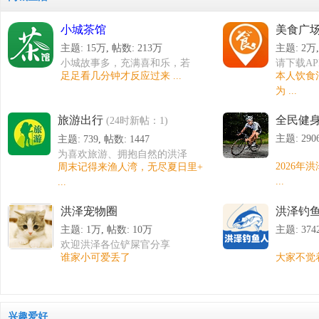
小城茶馆
美食广
论
主题:
15万
,
帖数:
213万
主题:
2万
小城故事多，充满喜和乐，若
请下载AP
足足看几分钟才反应过来 ...
本人饮食
是你到小城来，收获特别多。
为 ...
旅游出行
全民健
(24时新帖：1)
主题: 290
主题: 739
,
帖数: 1447
为喜欢旅游、拥抱自然的洪泽
2026年
周末记得来渔人湾，无尽夏日里+
人提供交流平台！
...
...
坛
洪泽宠物圈
洪泽钓
主题:
1万
,
帖数:
10万
主题: 374
欢迎洪泽各位铲屎官分享
谁家小可爱丢了
大家不觉
禁止不发日常的纯商业售卖！
兴趣爱好