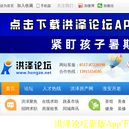
加入收藏
关注我们：
设为首页
手机版
加微博
加微信
网站客服：
0517-87228198
合作热线：
13915154595
首页
论坛
人才热线
洪泽房产网
淮安月老
洪泽聚焦
在线求助
跳蚤市场
茶馆
美食
招聘求职
房屋租售
同城商讯
健身
装修
洪泽论坛新版App