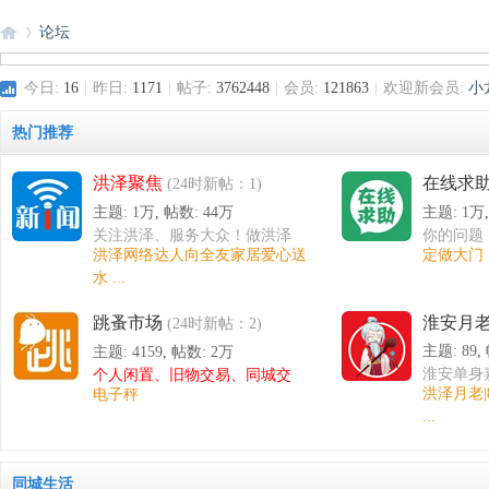
论坛
今日:
16
|
昨日:
1171
|
帖子:
3762448
|
会员:
121863
|
欢迎新会员:
小
洪
»
热门推荐
洪泽聚焦
在线求
(24时新帖：1)
主题:
1万
,
帖数:
44万
主题:
1万
关注洪泽、服务大众！做洪泽
你的问题
洪泽网络达人向全友家居爱心送
定做大门
百姓的网站！
水 ...
跳蚤市场
淮安月
(24时新帖：2)
泽
主题: 89
,
主题: 4159
,
帖数:
2万
淮安单身
个人闲置、旧物交易、同城交
洪泽月老|
电子秤
换
...
同城生活