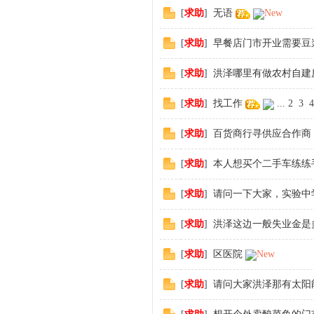
[
求助
]
无语
New
[
求助
]
早餐店门市开业需要豆
[
求助
]
洪泽哪里有做农村自建
[
求助
]
找工作
...
2
3
4
[
求助
]
百货商行寻供应合作商
[
求助
]
本人想买个二手车练练
[
求助
]
请问一下大家，实验中
[
求助
]
洪泽这边一般失业金是
[
求助
]
区医院
New
[
求助
]
请问大家洪泽那有太阳