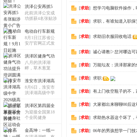
洪泽公安再抓5
[
求助
]
想学习电脑软件操作，
此前洪泽公安成
功抓获4名张贴涉
论
[
求助
]
求职，有谁知道入职保
黄
电动自行车新规
[
求助
]
求助旧衣服回收电话
8月1日江苏省公
安厅官网正式发
布《
[
求助
]
诚心请教▷岔河哪边可
洪泽区健身气功
八月的洪泽湖
[
求助
]
万能坛友：洪泽那家的
畔，草木葱茏
[
求助
]
求职
淮安市洪泽湖高
坛
8月6日，淮安市
[
求助
]
有上门收空瓶子的不，
洪泽湖高级中学
20
[
求助
]
大家都出来聊聊00后这
洪泽区第四届全
为迎接全国第18
个全民健身
[
求助
]
求助热水器这个坏了，
金高坤：一纸一
[
求助
]
06年的男孩想学一门
在洪泽湖畔，有