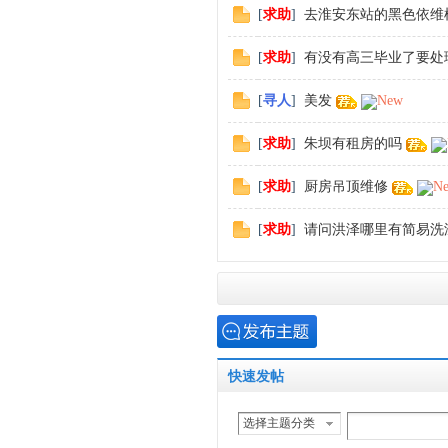
[
求助
]
去淮安东站的黑色依维
[
求助
]
有没有高三毕业了要处
[
寻人
]
美发
New
[
求助
]
朱坝有租房的吗
[
求助
]
厨房吊顶维修
N
[
求助
]
请问洪泽哪里有简易洗
快
速发帖
选择主题分类