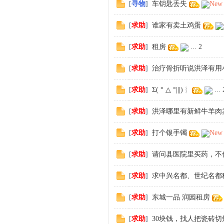
[
寻物
]
车钥匙丢失
New
[
求助
]
谁家有卖土鸡蛋
[
求助
]
租房
...
2
[
求助
]
治疗骨折听说洪泽有用
[
求助
]
Σ( ° △ °|||)︴
...
[
求助
]
洪泽哪里有新鲜牛羊肉
[
求助
]
打个银手镯
New
[
求助
]
请问县医院里买药，不
[
求助
]
求中兴名都、世纪名都
[
求助
]
东城一品 润园租房
[
求助
]
30块钱，找人把瓷砖切