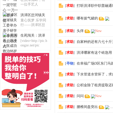
一位手艺人
[
求助
]
打听洪泽职中职普融通
洪泽区岔河镇关
[
求助
]
哪有拔气罐的
童心筑梦 乐学同
行——洪泽区岔
河
[
求助
]
头痒
New
生死闯关：洪泽
[video=http://pic.h
[
求助
]
自家种的还有六七十斤
ongze.net/pic
[
求助
]
洪泽哪家有这个砖急用 联系
[
寻物
]
在幸福广场D区东门马
[
求助
]
下水管道水管坏了，求
[
求助
]
公积金除了租房提取还
[
求助
]
问问
New
[
求助
]
腰椎间盘突出
..