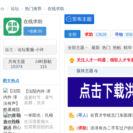
论坛
热门推荐
在线求助
在线求助
+收藏
(
8
)
洪
»
›
›
全部
求助
13628
寻物
858
◆
◆
全部主题
最新
热门
热帖
精华
版主：
论坛客服-小许
关注人才一码通，领取人才专
共有主题
24时新帖
15374
115
版块主题
图
文热点
【法院内外·泽
泽
盛夏时节，暑气
蒸腾，洪泽
一米阳光：扎根
[
寻人
]
在育才学校北门东面撞
生活需要烟火，
也需要甜甜的温
[
求助
]
洪泽有办二手车过户的
柔洪