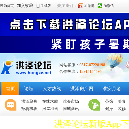
加入收藏
关注我们：
设为首页
手机版
加微博
加微信
网站客服：
0517-87228198
合作热线：
13915154595
首页
论坛
人才热线
洪泽房产网
淮安月老
洪泽聚焦
在线求助
跳蚤市场
茶馆
美食
招聘求职
房屋租售
同城商讯
健身
装修
洪泽论坛新版App