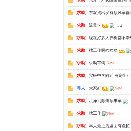
[
求助
]
想开个外卖酸菜鱼的门
[
求助
]
东双沟出发有顺风车群
[
求助
]
流量卡
...
2
[
求助
]
现在好多人养狗都不牵
[
求助
]
找工作啊哈哈哈
[
求助
]
求助车辆
New
[
求助
]
实验中学附近 有房出
[
寻人
]
大家好
New
[
求助
]
洪泽到苏州顺丰车
[
求助
]
找工作
New
[
求助
]
本人最近店里面有点忙