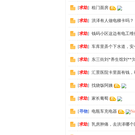
[
求助
]
租门面房
[
求助
]
洪泽有人做电梯卡吗？
[
求助
]
钱码小区这边有电工维
[
求助
]
车库里弄个下水道，安
[
求助
]
东三街刘*养生馆刘**
[
求助
]
汇景医院卡里面有钱，
[
求助
]
找烧饭阿姨
[
求助
]
家长葡萄
[
寻物
]
电瓶车充电器
N
[
求助
]
乳房肿痛，去洪泽哪个