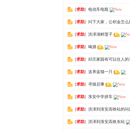
[
求助
]
电动车电瓶
New
[
求助
]
问下大家，公积金怎么
[
求助
]
洪泽湖鲜莲子
N
[
求助
]
喝酒
New
[
求助
]
邱庄家园有可以住人的
[
求助
]
送养蓝猫一只
[
求助
]
寻猫启事
New
[
求助
]
淮安中学拼车
New
[
求助
]
洪泽到淮安高铁站的问
[
求助
]
洪泽到淮安高铁东站