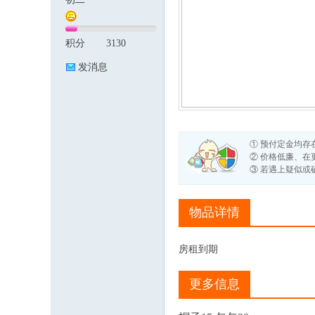
积分
3130
论
发消息
① 预付定金均存
② 价格低廉、在
③ 若遇上疑似
坛
物品详情
房租到期
更多信息