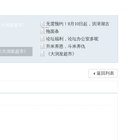
无需预约！8月10日起，洪泽湖古
堰景
拖面条
论坛福利，论坛办公室多呢
升米养恩，斗米养仇
《大润发超市》
《大润发超市》
返回列表