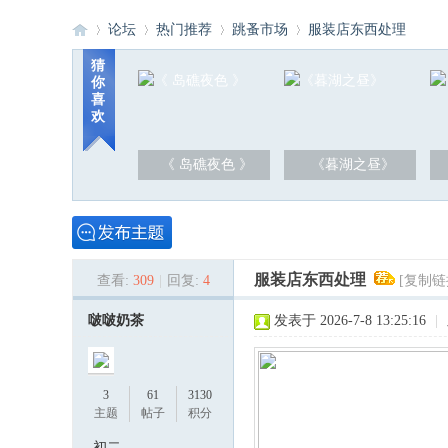
论坛
热门推荐
跳蚤市场
服装店东西处理
猜
你
喜
洪
»
›
›
›
欢
《 岛礁夜色 》
《暮湖之昼》
服装店东西处理
查看:
309
|
回复:
4
[复制链
泽
啵啵奶茶
发表于 2026-7-8 13:25:16
|
3
61
3130
主题
帖子
积分
初二