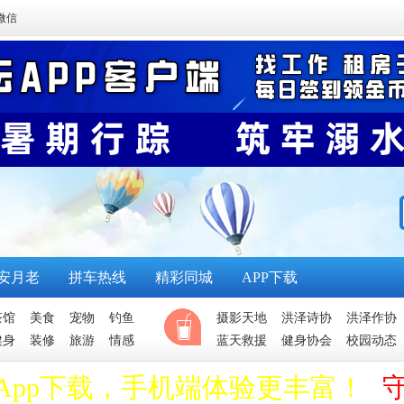
微信
安月老
拼车热线
精彩同城
APP下载
茶馆
美食
宠物
钓鱼
摄影天地
洪泽诗协
洪泽作协
健身
装修
旅游
情感
蓝天救援
健身协会
校园动态
App下载，手机端体验更丰富！