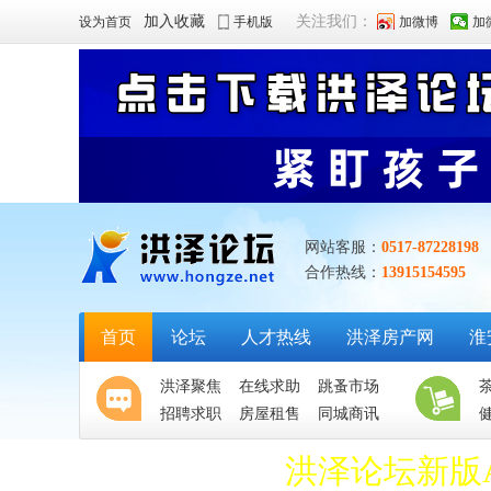
加入收藏
关注我们：
设为首页
手机版
加微博
加
网站客服：
0517-87228198
合作热线：
13915154595
首页
论坛
人才热线
洪泽房产网
淮
洪泽聚焦
在线求助
跳蚤市场
招聘求职
房屋租售
同城商讯
洪泽论坛新版