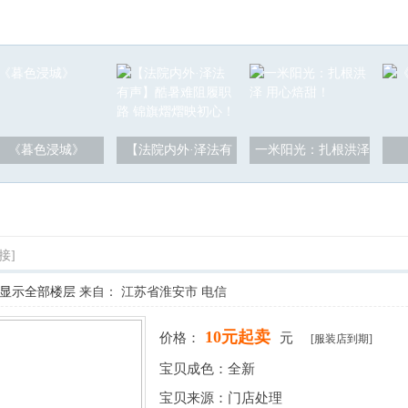
《暮色浸城》
【法院内外·泽法有
一米阳光：扎根洪泽
接]
显示全部楼层
来自： 江苏省淮安市 电信
10元起卖
价格：
元
[服装店到期]
宝贝成色：全新
宝贝来源：门店处理