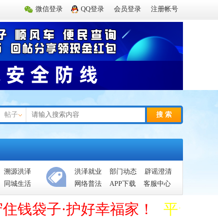
微信登录
QQ登录
会员登录
注册帐号
帖子
搜 索
溯源洪泽
洪泽就业
部门动态
辟谣澄清
同城生活
网络普法
APP下载
客服中心
守住钱袋子·护好幸福家！
平台管