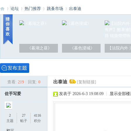
论坛
热门推荐
跳蚤市场
出泰迪
猜
你
喜
洪
»
›
›
›
欢
《暮湖之昼》
《暮色浸城》
【法院内外·
出泰迪
查看:
219
|
回复:
0
[复制链接]
泽
佐手写爱
发表于 2026-6-3 19:08:09
|
显示全部楼
2
27
4116
主题
帖子
积分
初三