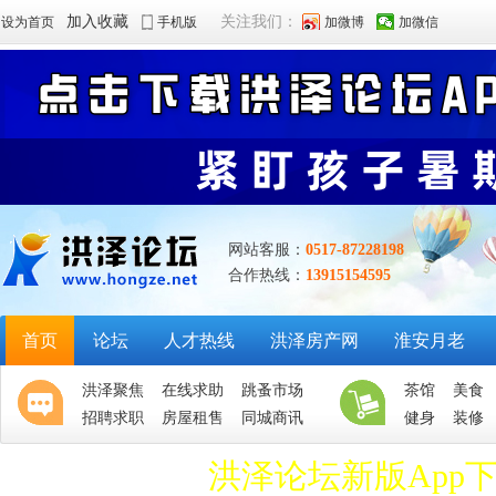
加入收藏
关注我们：
设为首页
手机版
加微博
加微信
网站客服：
0517-87228198
合作热线：
13915154595
首页
论坛
人才热线
洪泽房产网
淮安月老
洪泽聚焦
在线求助
跳蚤市场
茶馆
美食
招聘求职
房屋租售
同城商讯
健身
装修
洪泽论坛新版App