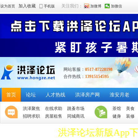
加入收藏
关注我们：
设为首页
手机版
加微博
加微信
网站客服：
0517-87228198
合作热线：
13915154595
首页
论坛
人才热线
洪泽房产网
淮安月老
洪泽聚焦
在线求助
跳蚤市场
茶馆
美食
招聘求职
房屋租售
同城商讯
健身
装修
洪泽论坛新版App