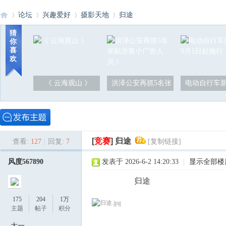
论坛
兴趣爱好
摄影天地
归途
猜
你
喜
洪
»
›
›
›
欢
《 云海观山 》
洪泽公安再抓5名张
电动自行车新
[
竞赛
]
归途
查看:
127
|
回复:
7
[复制链接]
泽
风度567890
发表于 2026-6-2 14:20:33
|
显示全部楼
归途
175
204
1万
主题
帖子
积分
大一