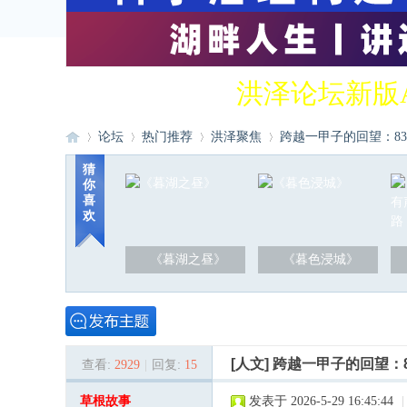
洪泽论坛新版
论坛
热门推荐
洪泽聚焦
跨越一甲子的回望：83岁
猜
你
喜
洪
»
›
›
›
欢
《暮湖之昼》
《暮色浸城》
[人文]
跨越一甲子的回望：
查看:
2929
|
回复:
15
泽
草根故事
发表于 2026-5-29 16:45:44
|