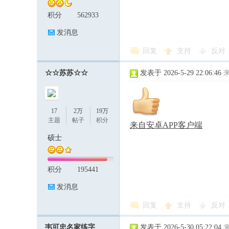
积分
562933
发消息
回复
支持
反对
☆☆苏苏☆☆
发表于 2026-5-29 22:06:46
17
2万
19万
主题
帖子
积分
来自安卓APP客户端
硕士
积分
195441
发消息
回复
支持
反对
韦可忠名家练字
发表于 2026-5-30 05:22:04