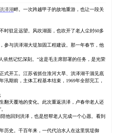
洪泽湖
畔。一次跨越甲子的故地重游，也让一段关
时驻足远望。风吹湖面，也吹开了老人尘封60多
泽，参与洪泽湖大堤加固工程建设。那一年春节，他
人依然记忆深刻。“这是毛主席部署的任务，是光荣
程正式开工。江苏省抓住淮河大旱、洪泽湖干涸见底
7年汛期前，主体工程基本结束，1969年全部完工，
生翻天覆地的变化。此次重返洪泽，卢春华老人还
”。
门陪他回到洪泽，也是想帮老人完成一个心愿。看到
年历史。千百年来，一代代治水人在这里筑堤御