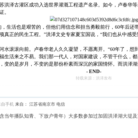
，江苏洪泽古灌区成功入选世界灌溉工程遗产名录。如今，卢春华
证。
生活也是艰苦的，但他们用信念和担当勇毅前行，60年后还
项真正的民生工程。”洪泽文史专家夏宝国说，“我们也从中感
滚滚向前。卢春华老人久久凝望，不愿离开。“60年了，想到
福生活来之不易。我们那一代人，对国家建设，不管干什么，都
变的是岁月，不变的是那份朴素而深沉的家国情怀。而洪泽湖
- END-
转载来源：洪泽发布
来自手机
来自： 江苏省南京市 电信
（含当年播队知青、下放户青年）大多数参加过加固洪泽湖大堤