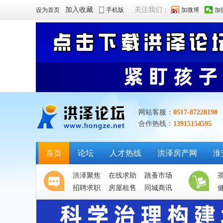
加入收藏
关注我们：
设为首页
手机版
加微博
加
网站客服：
0517-87228198
合作热线：
13915154595
首页
论坛
人才热线
洪泽房产网
淮
洪泽聚焦
在线求助
跳蚤市场
招聘求职
房屋租售
同城商讯