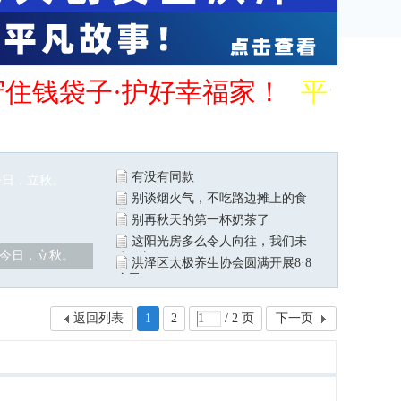
守住钱袋子·护好幸福家！
平台管
有没有同款
别谈烟火气，不吃路边摊上的食
品
别再秋天的第一杯奶茶了
这阳光房多么令人向往，我们未
今日，立秋。
来的新
洪泽区太极养生协会圆满开展8·8
全民
返回列表
1
2
/ 2 页
下一页