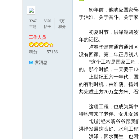
60年前，他响应国家号
于治淮、关于奋斗、关于家
3247
5870
5万
主题
帖子
积分
初夏时节，洪泽湖碧波荡漾
工作人员
年的记忆。
卢春华是南通市通州区人。
积分
57156
没有回家。第二年正月初八
论
“这个工程是国家工程，每
发消息
的。那个时候，一天要干12
上世纪五六十年代，国家大
的有利时机，由淮阴、扬州、
共完成土方70万立方米、石方
这项工程，也成为新中国
特地带来了老伴、女儿女婿
坛
“以前经常听爷爷跟我们讲
洪泽发展这么好、水利工程
洪泽，因水而生，也因治水