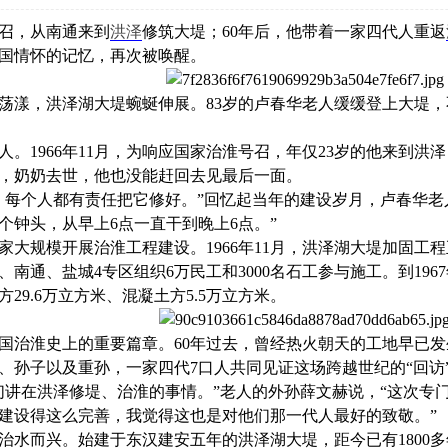
召，从南通来到
洪泽
修筑大堤；60年后，他带着一家四代人重返
国情怀的记忆，再次被唤醒。
，洪泽湖大堤蜿蜒伸展。83岁的卢春华老人缓缓登上大堤，不
1966年11月，为响应国家治淮号召，年仅23岁的他来到洪
，奶奶去世，他也没能赶回去见最后一面。
个人都有责任把它修好。”回忆起当年的建设岁月，卢春华老
个钟头，从早上6点一直干到晚上6点。”
规模开展治淮工程建设。1966年11月，洪泽湖大堤加固工
南通、盐城4专区组织6万民工和3000名石工参与施工。到196
29.6万立方米、混凝土方5.5万立方米。
治淮史上的重要篇章。60年过去，曾经热火朝天的工地早已发
、孙子以及重孙，一家四代7口人共同见证这场跨越世纪的“回访
在洪泽修堤、治淮的事情。”老人的外孙薛文赫说，“这次专
建设得这么完善，我觉得这也是对他们那一代人最好的致敬。”
而兴。始建于东汉建安五年的洪泽湖大堤，距今已有1800多