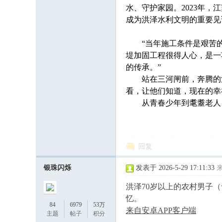
水、守护家园。2023年
成为洪泽水利文明的重要见
“当年施工条件是艰苦的，
堤加固工程很得人心，是一
的传承。”
站在三河闸前，奔腾的河水
看，让他们知道，现在的幸
从青春少年到耄耋老人，
回复
银珠闪烁
发表于 2026-5-29 17:11:33
洪泽70岁以上的农村男子
忆。
84
6979
53万
来自安卓APP客户端
主题
帖子
积分