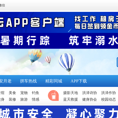
微信
安月老
拼车热线
精彩同城
APP下载
茶馆
美食
宠物
钓鱼
摄影天地
洪泽诗协
洪泽作协
健身
装修
旅游
情感
蓝天救援
健身协会
校园动态