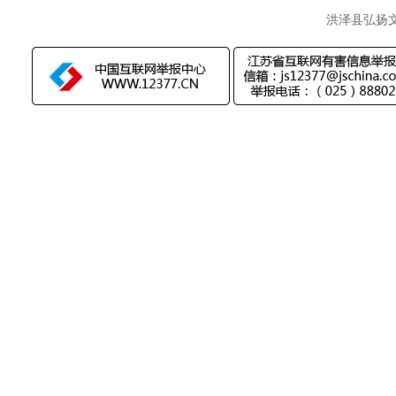
洪泽县弘扬