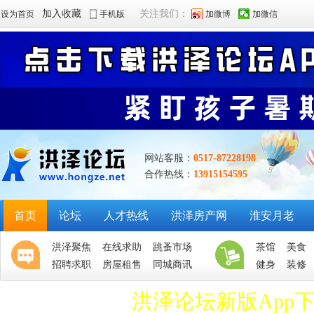
加入收藏
关注我们：
设为首页
手机版
加微博
加微信
网站客服：
0517-87228198
合作热线：
13915154595
首页
论坛
人才热线
洪泽房产网
淮安月老
洪泽聚焦
在线求助
跳蚤市场
茶馆
美食
招聘求职
房屋租售
同城商讯
健身
装修
洪泽论坛新版App