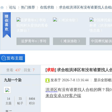
论坛
热门推荐
在线求助
求合租洪泽区有没有谁要找人合租的啊
猜
你
喜
洪
»
›
›
›
欢
追梦青年π | 李玲
《 滩涂渔歌 》
中国摩托艇俱
[
求助
]
求合租洪泽区有没有谁要找人合
查看:
437
|
回复:
7
泽
九划一个染
发表于 2026-7-8 13:16:44
|
显示全部楼
洪泽区
有没有谁要找人合租的啊？我
来自安卓APP客户端
14
55
8404
主题
帖子
积分
高二