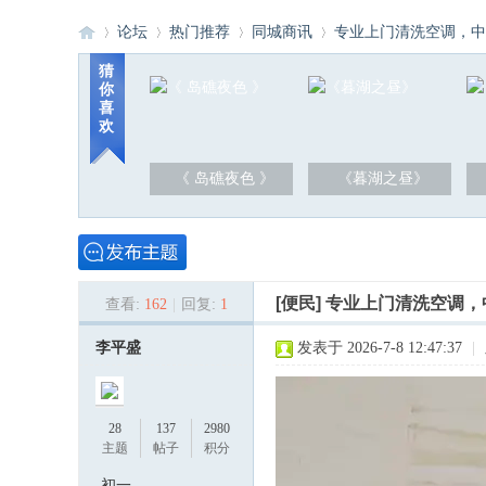
论坛
热门推荐
同城商讯
专业上门清洗空调，中高
猜
你
喜
洪
»
›
›
›
欢
《 岛礁夜色 》
《暮湖之昼》
[便民]
专业上门清洗空调，中
查看:
162
|
回复:
1
泽
李平盛
发表于 2026-7-8 12:47:37
|
28
137
2980
主题
帖子
积分
初一