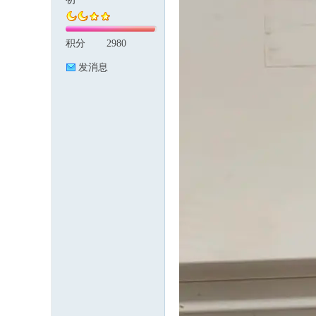
积分
2980
论
发消息
坛