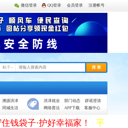
微信登录
QQ登录
会员登录
注册帐号
帖子
搜 索
溯源洪泽
洪泽就业
部门动态
辟谣澄清
同城生活
网络普法
APP下载
客服中心
守住钱袋子·护好幸福家！
平台管