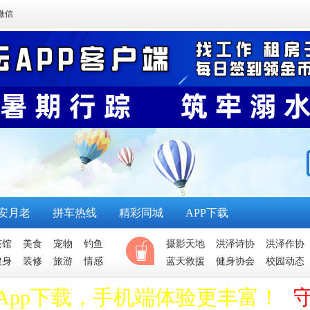
微信
安月老
拼车热线
精彩同城
APP下载
茶馆
美食
宠物
钓鱼
摄影天地
洪泽诗协
洪泽作协
健身
装修
旅游
情感
蓝天救援
健身协会
校园动态
App下载，手机端体验更丰富！