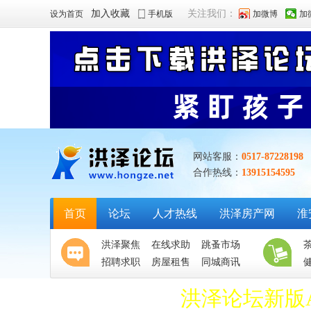
加入收藏
关注我们：
设为首页
手机版
加微博
加
网站客服：
0517-87228198
合作热线：
13915154595
首页
论坛
人才热线
洪泽房产网
淮
洪泽聚焦
在线求助
跳蚤市场
招聘求职
房屋租售
同城商讯
洪泽论坛新版