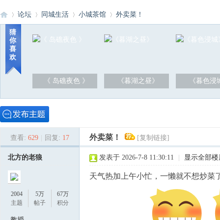
论坛
同城生活
小城茶馆
外卖菜！
猜
你
喜
洪
»
›
›
›
欢
《 岛礁夜色 》
《暮湖之昼》
《暮色浸
外卖菜！
查看:
629
|
回复:
17
[复制链接]
泽
北方的老狼
发表于 2026-7-8 11:30:11
|
显示全部楼
天气热加上午小忙，一懒就不想炒菜了，
2004
5万
67万
主题
帖子
积分
教授