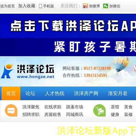
加入收藏
关注我们：
设为首页
手机版
加微博
加微信
网站客服：
0517-87228198
合作热线：
13915154595
首页
论坛
人才热线
洪泽房产网
淮安月老
洪泽聚焦
在线求助
跳蚤市场
茶馆
美食
招聘求职
房屋租售
同城商讯
健身
装修
洪泽论坛新版App