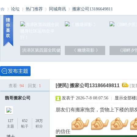
论坛
热门推荐
同城商讯
搬家公司13186649811
猜
你
喜
洪
»
›
›
›
欢
洪泽区第四届全民健
《 幽塘荷影 》
《湖畔夕
[便民]
搬家公司13186649811
查看:
94
|
回复:
1
[复
泽
魏哥搬家公司
发表于 2026-7-8 08:07:56
|
显示全部楼
朋友们有搬家拖货，货物上下楼的朋友们
127
652
28万
主题
帖子
积分
的信任
博士