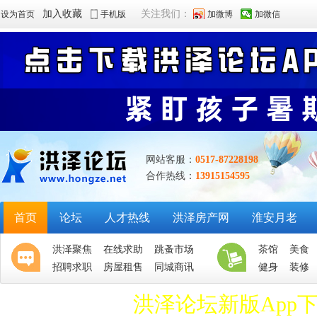
加入收藏
关注我们：
设为首页
手机版
加微博
加微信
网站客服：
0517-87228198
合作热线：
13915154595
首页
论坛
人才热线
洪泽房产网
淮安月老
洪泽聚焦
在线求助
跳蚤市场
茶馆
美食
招聘求职
房屋租售
同城商讯
健身
装修
洪泽论坛新版App