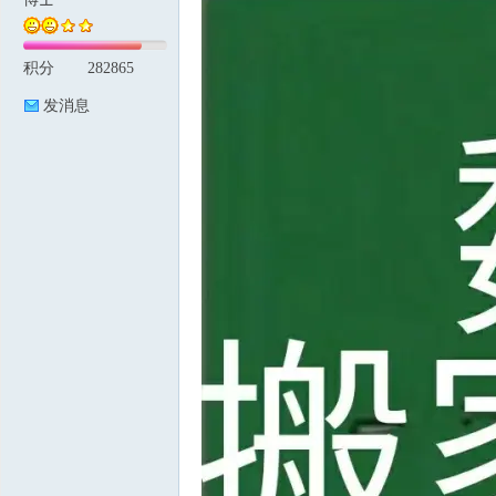
积分
282865
论
发消息
坛