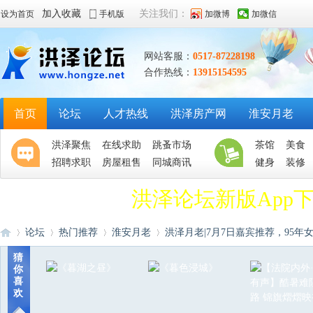
加入收藏
关注我们：
设为首页
手机版
加微博
加微信
网站客服：
0517-87228198
合作热线：
13915154595
首页
论坛
人才热线
洪泽房产网
淮安月老
洪泽聚焦
在线求助
跳蚤市场
茶馆
美食
招聘求职
房屋租售
同城商讯
健身
装修
洪泽论坛新版App
论坛
热门推荐
淮安月老
洪泽月老|7月7日嘉宾推荐，95年女教师
猜
你
喜
洪
»
›
›
›
欢