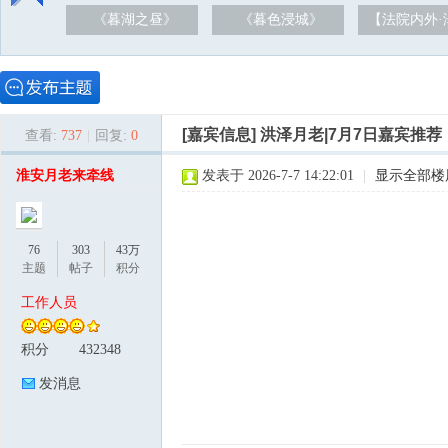
《暮湖之昼》
《暮色浸城》
【法院内外·
[嘉宾信息]
洪泽月老|7月7日嘉宾推荐，
查看:
737
|
回复:
0
泽
淮安月老来牵线
发表于 2026-7-7 14:22:01
|
显示全部楼
76
303
43万
主题
帖子
积分
工作人员
积分
432348
论
发消息