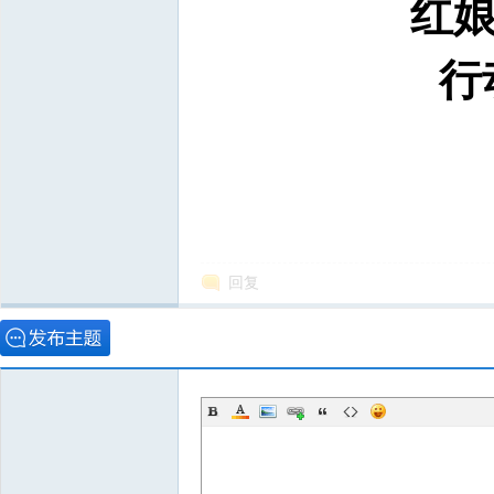
红娘
行
回复