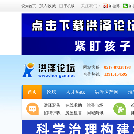
加入收藏
关注我们：
设为首页
手机版
加微博
加
网站客服：
0517-87228198
合作热线：
13915154595
首页
论坛
人才热线
洪泽房产网
淮
洪泽聚焦
在线求助
跳蚤市场
招聘求职
房屋租售
同城商讯