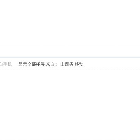
自手机
|
显示全部楼层
来自： 山西省 移动