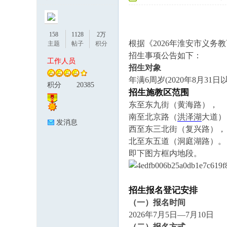
158
1128
2万
根据《2026年淮安市义务
主题
帖子
积分
招生事项公告如下：
工作人员
招生对象
年满6周岁(2020年8月3
积分
20385
招生施教区范围
论
东至东九街（黄海路），
南至北京路（
洪泽湖
大道）
发消息
西至东三北街（复兴路），
北至东五道（洞庭湖路）。
即下图方框内地段。
招生报名登记安排
坛
（一）报名时间
2026年7月5日—7月10日
（二）报名方式