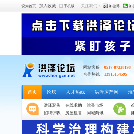
加入收藏
关注我们：
设为首页
手机版
加微博
加
网站客服：
0517-87228198
合作热线：
13915154595
首页
论坛
人才热线
洪泽房产网
淮
洪泽聚焦
在线求助
跳蚤市场
招聘求职
房屋租售
同城商讯