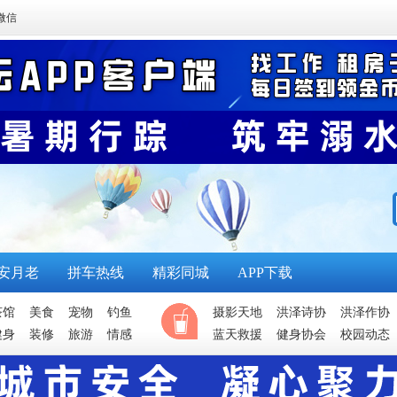
微信
安月老
拼车热线
精彩同城
APP下载
茶馆
美食
宠物
钓鱼
摄影天地
洪泽诗协
洪泽作协
健身
装修
旅游
情感
蓝天救援
健身协会
校园动态