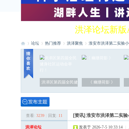
洪泽论坛新版
论坛
热门推荐
洪泽聚焦
淮安市洪泽第二实验小学2
猜
你
喜
洪
»
›
›
›
欢
洪泽区第四届全民健
《 幽塘荷影 》
[资讯]
淮安市洪泽第二实验
查看:
3239
|
回复:
11
泽
洪泽论坛
发表于 2026-7-5 10:33:14
|