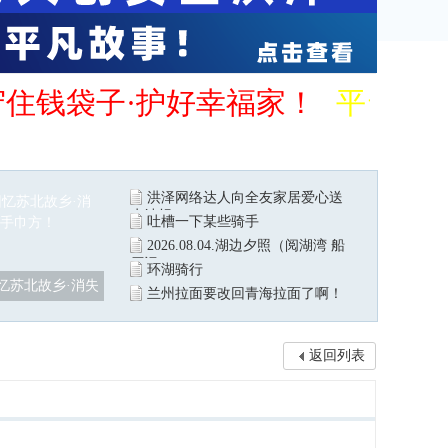
守住钱袋子·护好幸福家！
平台管
洪泽网络达人向全友家居爱心送
水站捐
吐槽一下某些骑手
2026.08.04.湖边夕照（阅湖湾 船
厂记
环湖骑行
忆苏北故乡·消失
兰州拉面要改回青海拉面了啊！
返回列表