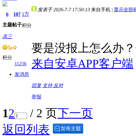
发表于 2026-7-7 17:50:13
来自手机
|
显示全部
6
107
1万
主题
帖子
积分
高三
要是没报上怎么办？
积分
来自安卓APP客户端
11256
发消息
回复
支持
反对
举报
1
2
/ 2 页
下一页
返回列表