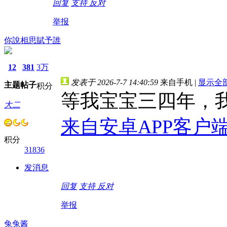
回复
支持
反对
举报
你說相思賦予誰
12
381
3万
发表于 2026-7-7 14:40:59
来自手机
|
显示全
主题
帖子
积分
等我宝宝三四年，
大二
来自安卓APP客户
积分
31836
发消息
回复
支持
反对
举报
兔兔酱