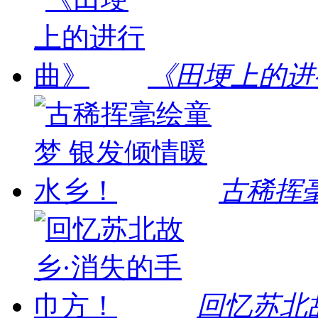
《田埂上的进
古稀挥
回忆苏北