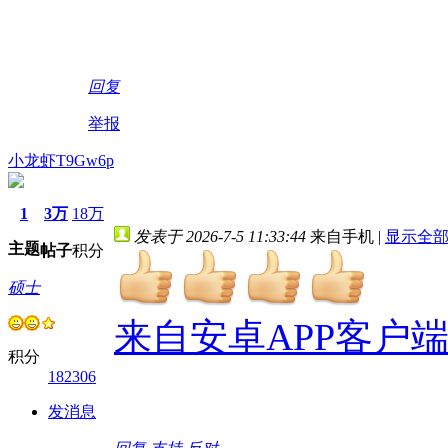
回复
举报
小龙虾T9Gw6p
1
3万
18万
发表于 2026-7-5 11:33:44
来自手机
|
显示全
主题
帖子
积分
硕士
来自安卓APP客户
积分
182306
发消息