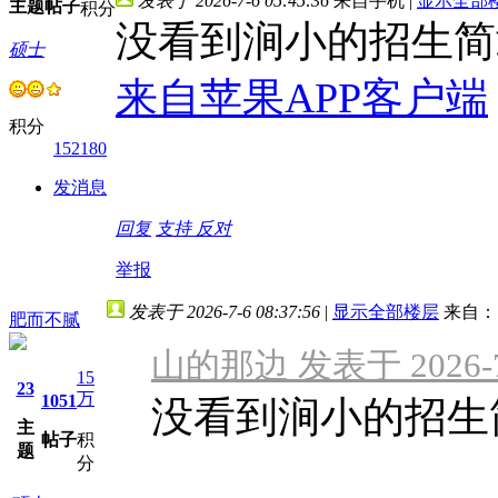
发表于 2026-7-6 05:45:36
来自手机
|
显示全部
主题
帖子
积分
没看到涧小的招生简
硕士
来自苹果APP客户端
积分
152180
发消息
回复
支持
反对
举报
发表于 2026-7-6 08:37:56
|
显示全部楼层
来自：
肥而不腻
山的那边 发表于 2026-7-
15
23
万
1051
没看到涧小的招生
主
帖子
积
题
分