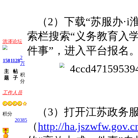
（2）下载“苏服办·
索栏搜索“义务教育入
洪泽论坛
件事”，进入平台报名
2
158
1128
万
主
帖
积
题
子
分
工作人员
（3）打开江苏政务
积分
20385
（
http://ha.jszwfw.gov.c