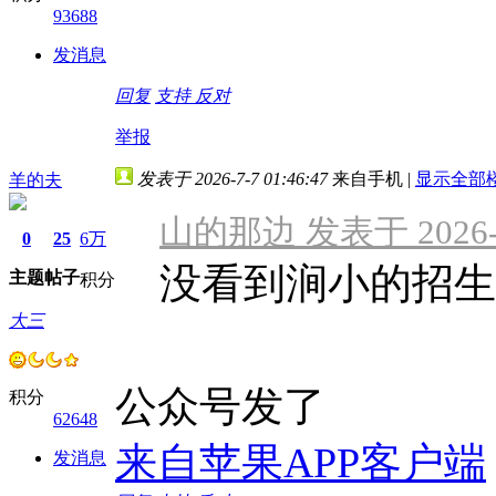
93688
发消息
回复
支持
反对
举报
发表于 2026-7-7 01:46:47
来自手机
|
显示全部
羊的夫
山的那边 发表于 2026-07
0
25
6万
没看到涧小的招生
主题
帖子
积分
大三
公众号发了
积分
62648
来自苹果APP客户端
发消息