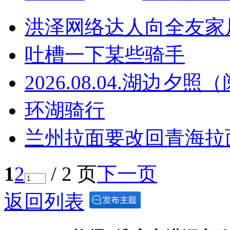
洪泽网络达人向全友家
吐槽一下某些骑手
2026.08.04.湖边夕
环湖骑行
兰州拉面要改回青海拉
1
2
/ 2 页
下一页
返回列表