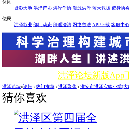
休闲
摄影天地
洪泽诗协
洪泽作协
溯源洪泽
蓝天救援
健身协
便民
洪泽就业
部门动态
辟谣澄清
网络普法
APP下载
客服中
洪泽论坛新版Ap
洪泽论坛
»
论坛
›
热门推荐
›
洪泽聚焦
›
淮安市洪泽实验小学(大庆路
猜你喜欢