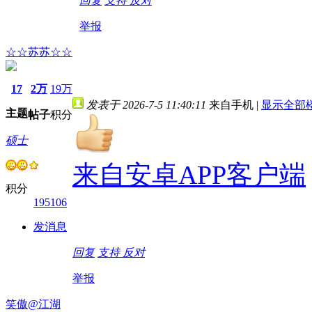
回复
支持
反对
举报
☆☆苏苏☆☆
17
2万
19万
发表于 2026-7-5 11:40:11
来自手机
|
显示全部
主题
帖子
积分
硕士
来自安卓APP客户端
积分
195106
发消息
回复
支持
反对
举报
笑傲@江湖