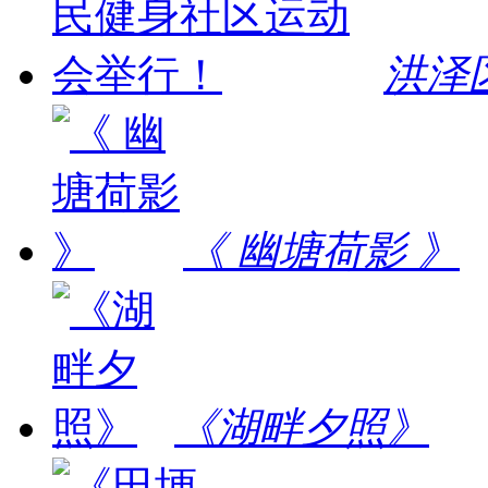
洪泽
《 幽塘荷影 》
《湖畔夕照》