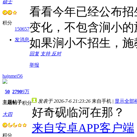
硕士
看看今年已经公布招
积分
变化，不包含涧小的
150657
如果涧小不招生，施
发消息
回复
支持
反对
举报
hajnmei56
50
2790
9万
发表于 2026-7-6 21:23:26
来自手机
|
显示全部
主题
帖子
积分
好奇砚临河在那？
大四
来自安卓APP客户端
积分