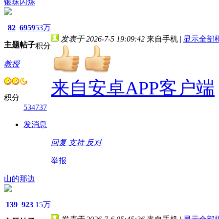
银珠闪烁
82
6959
53万
发表于 2026-7-5 19:09:42
来自手机
|
显示全部
主题
帖子
积分
教授
来自安卓APP客户端
积分
534737
发消息
回复
支持
反对
举报
山的那边
139
923
15万