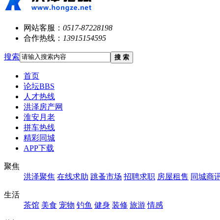
网站客服：
0517-87228198
合作热线：
13915154595
搜索
搜 索
首页
论坛
BBS
人才热线
洪泽房产网
淮安月老
拼车热线
精彩同城
APP下载
聚焦
洪泽聚焦
在线求助
跳蚤市场
招聘求职
房屋租售
同城商
生活
茶馆
美食
宠物
钓鱼
健身
装修
旅游
情感