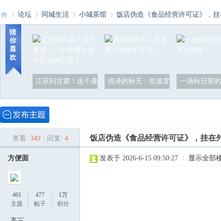
论坛
同城生活
小城茶馆
饭店伪造《食品经营许可证》，挂在外
猜
你
喜
洪
»
›
›
›
欢
江苏到甘肃！这个暑
洪泽的秋天：在速度
一场秋日里的
饭店伪造《食品经营许可证》，挂在
查看:
349
|
回复:
4
泽
方便面
发表于 2026-6-15 09:50:27
|
显示全部
461
477
1万
主题
帖子
积分
高三