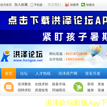
加入收藏
关注我们：
设为首页
手机版
加微博
加微信
网站客服：
0517-87228198
合作热线：
13915154595
首页
论坛
人才热线
洪泽房产网
淮安月老
洪泽聚焦
在线求助
跳蚤市场
茶馆
美食
招聘求职
房屋租售
同城商讯
健身
装修
洪泽论坛新版App