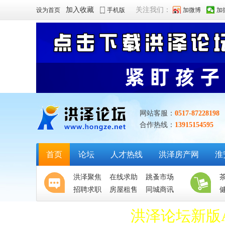
加入收藏
关注我们：
设为首页
手机版
加微博
加
网站客服：
0517-87228198
合作热线：
13915154595
首页
论坛
人才热线
洪泽房产网
淮
洪泽聚焦
在线求助
跳蚤市场
招聘求职
房屋租售
同城商讯
洪泽论坛新版