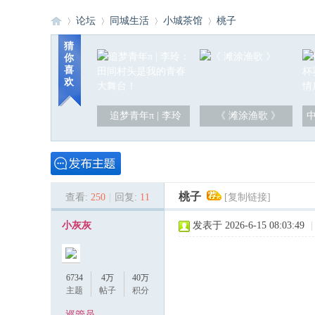
论坛
同城生活
小城茶馆
桃子
猜
你
喜
洪
»
›
›
›
欢
追梦青年π | 李玲
《 滩涂渔歌 》
桃子
查看:
250
|
回复:
11
[复制链接]
泽
小灰灰
发表于 2026-6-15 08:03:49
|
6734
4万
40万
主题
帖子
积分
巡管员