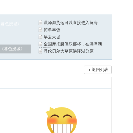
洪泽湖货运可以直接进入黄海
简单早饭
早去大堤
全国摩托艇俱乐部杯，在洪泽湖
《暮色浸城》
站开赛
呼伦贝尔大草原洪泽湖分原
返回列表