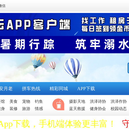
微信
安月老
拼车热线
精彩同城
APP下载
茶馆
美食
宠物
钓鱼
摄影天地
洪泽诗协
洪泽作协
健身
装修
旅游
情感
蓝天救援
健身协会
校园动态
App下载，手机端体验更丰富！