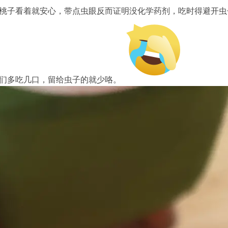
桃子看着就安心，带点虫眼反而证明没化学药剂，吃时得避开虫
们多吃几口，留给虫子的就少咯。