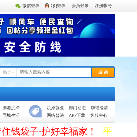
微信登录
QQ登录
会员登录
注册帐号
帖子
搜 索
溯源洪泽
洪泽就业
部门动态
辟谣澄清
同城生活
网络普法
APP下载
客服中心
守住钱袋子·护好幸福家！
平台管