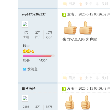
回复
支持
反对
zyp14752362337
发表于 2026-6-15 08:26:52
470
2万
19万
主题
帖子
积分
来自安卓APP客户端
硕士
积分
195229
发消息
回复
支持
反对
白马渔仔
发表于 2026-6-15 08:36:49
2186
5万
56万