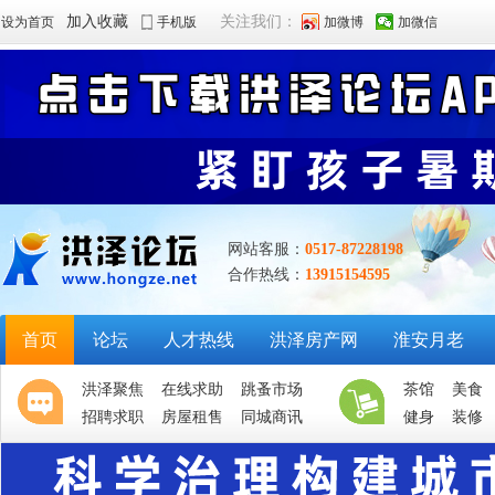
加入收藏
关注我们：
设为首页
手机版
加微博
加微信
网站客服：
0517-87228198
合作热线：
13915154595
首页
论坛
人才热线
洪泽房产网
淮安月老
洪泽聚焦
在线求助
跳蚤市场
茶馆
美食
招聘求职
房屋租售
同城商讯
健身
装修