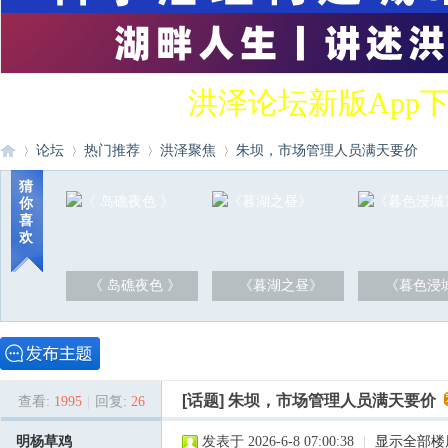
洪泽论坛新版App
论坛
热门推荐
洪泽聚焦
朱坝，市场管理人员满天要价
猜
你
喜
洪
»
›
›
›
欢
《 岛礁夜色 》
《暮湖之昼》
《暮色浸
[话题]
朱坝，市场管理人员满天要价
查看:
1995
|
回复:
26
泽
明杨草鸡
发表于 2026-6-8 07:00:38
|
显示全部楼