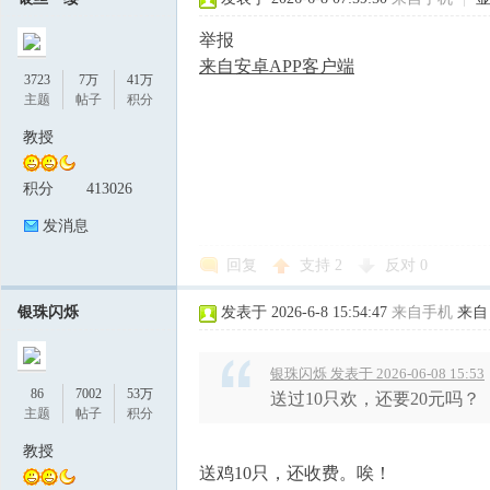
举报
来自安卓APP客户端
3723
7万
41万
主题
帖子
积分
教授
积分
413026
发消息
回复
支持
2
反对
0
银珠闪烁
发表于 2026-6-8 15:54:47
来自手机
来自
银珠闪烁 发表于 2026-06-08 15:53
86
7002
53万
送过10只欢，还要20元吗？
主题
帖子
积分
教授
送鸡10只，还收费。唉！