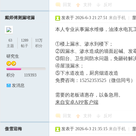
回复
支持
反对
戴师傅测漏堵漏
发表于 2026-6-3 21:27:51
来自手机
|
本人专业从事漏水维修，油漆水电瓦工
63
1289
11万
①楼上漏水、渗水到楼下；
主题
帖子
积分
②因漏水、渗水造成的墙面起碱、发
研究生
③阳台、卫生间防水问题，免砸砖解
④屋顶漏水；
⑤下水道改造，厨房烟道改造
积分
119393
免费咨询：15252353525（微信同号）
发消息
需要的老板请惠存，以备急用。
来自安卓APP客户端
回复
支持
反对
傲雪迎梅
发表于 2026-6-3 21:35:15
来自手机
|