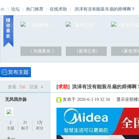
论坛
热门推荐
在线求助
洪泽有没有能装吊扇的师傅啊？
猜
你
喜
洪
»
›
›
›
欢
《 岛礁夜色 》
《暮湖之昼》
《暮色浸
[
求助
]
洪泽有没有能装吊扇的师傅啊
查看:
356
|
回复:
4
泽
无风我亦扬
发表于 2026-6-3 19:32:34
|
显示全部楼
2
21
1万
主题
帖子
积分
大一