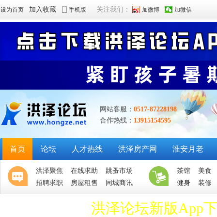
加入收藏
关注我们：
设为首页
手机版
加微博
加微信
网站客服：
0517-87228198
合作热线：
13915154595
首页
论坛
人才热线
洪泽房产网
淮安月老
洪泽聚焦
在线求助
跳蚤市场
茶馆
美食
招聘求职
房屋租售
同城商讯
健身
装修
洪泽论坛新版App