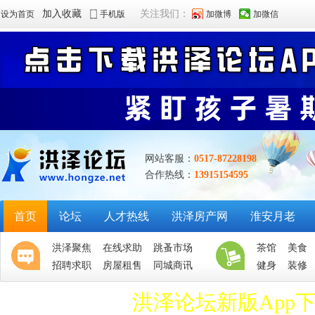
加入收藏
关注我们：
设为首页
手机版
加微博
加微信
网站客服：
0517-87228198
合作热线：
13915154595
首页
论坛
人才热线
洪泽房产网
淮安月老
洪泽聚焦
在线求助
跳蚤市场
茶馆
美食
招聘求职
房屋租售
同城商讯
健身
装修
洪泽论坛新版App