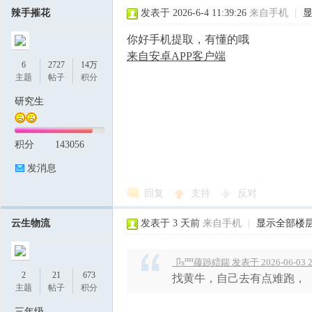
辣手摧花
发表于 2026-6-4 11:39:26
来自手机
|
你好手机提取，有懂的哦
来自安卓APP客户端
6
2727
14万
主题
帖子
积分
研究生
积分
143056
发消息
回复
支持
反对
云生物流
发表于
3 天前
来自手机
|
显示全部楼
卩s罒蘰踄繧鍴 发表于 2026-06-03 2
2
21
673
找黄牛，自己去有点难跑，
主题
帖子
积分
三年级