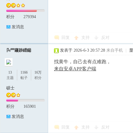
积分
279394
发消息
回复
支持
反对
卩s罒蘰踄繧鍴
发表于 2026-6-3 20:57:28
来自手机
|
找黄牛，自己去有点难跑，
来自安卓APP客户端
13
1166
16万
主题
帖子
积分
硕士
积分
165901
发消息
回复
支持
反对