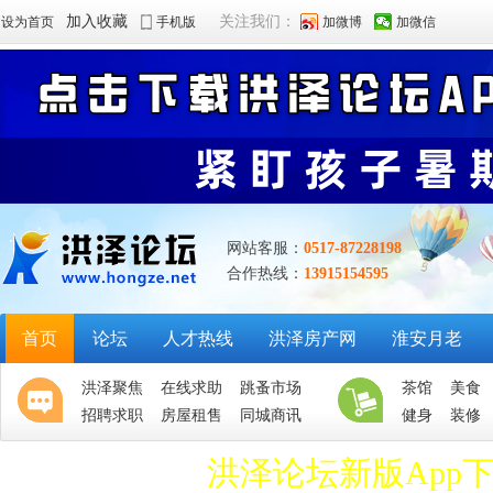
加入收藏
关注我们：
设为首页
手机版
加微博
加微信
网站客服：
0517-87228198
合作热线：
13915154595
首页
论坛
人才热线
洪泽房产网
淮安月老
洪泽聚焦
在线求助
跳蚤市场
茶馆
美食
招聘求职
房屋租售
同城商讯
健身
装修
洪泽论坛新版App