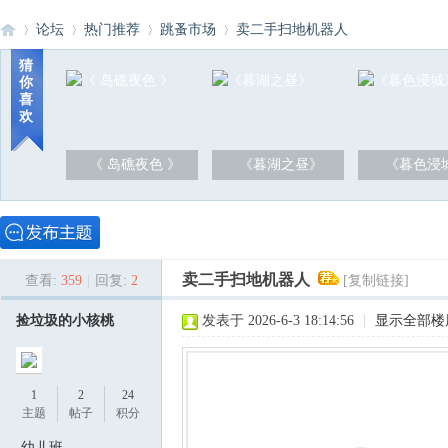
论坛
热门推荐
跳蚤市场
卖二手扫地机器人
猜
你
喜
洪
»
›
›
›
欢
《 岛礁夜色 》
《暮湖之昼》
《暮色浸
卖二手扫地机器人
查看:
359
|
回复:
2
[复制链接]
泽
捡垃圾的小核桃
发表于 2026-6-3 18:14:56
|
显示全部楼
1
2
24
主题
帖子
积分
幼儿班