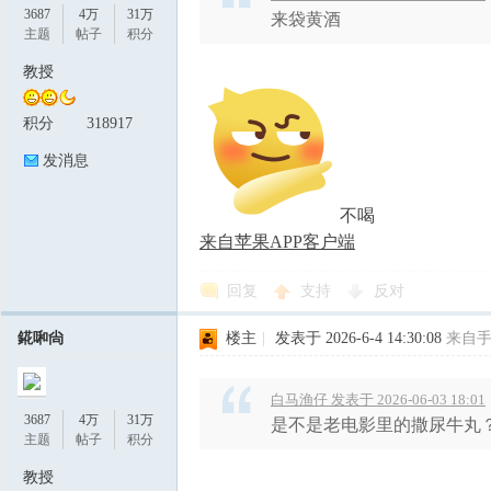
3687
4万
31万
来袋黄酒
主题
帖子
积分
教授
积分
318917
发消息
不喝
来自苹果APP客户端
回复
支持
反对
錵啝尙
楼主
|
发表于 2026-6-4 14:30:08
来自
白马渔仔 发表于 2026-06-03 18:01
3687
4万
31万
是不是老电影里的撒尿牛丸
主题
帖子
积分
教授