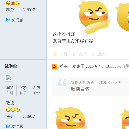
积分
318917
发消息
这个没撒尿
来自苹果APP客户端
回复
支持
反对
錵啝尙
楼主
|
发表于 2026-6-4 14:31:11
来自
银珠闪烁 发表于 2026-06-03 22:02
3687
4万
31万
喝两白酒
主题
帖子
积分
教授
积分
318917
发消息