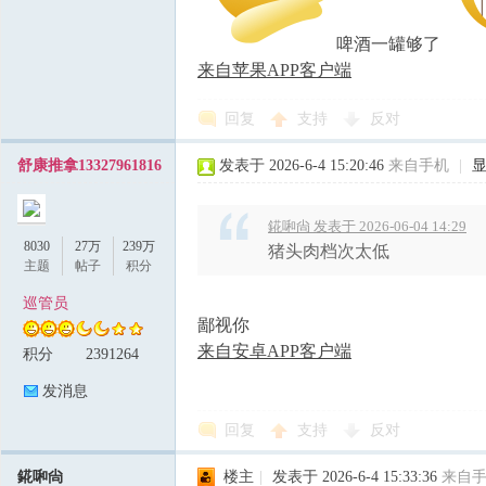
啤酒一罐够了
来自苹果APP客户端
回复
支持
反对
舒康推拿13327961816
发表于 2026-6-4 15:20:46
来自手机
|
錵啝尙 发表于 2026-06-04 14:29
8030
27万
239万
猪头肉档次太低
主题
帖子
积分
巡管员
鄙视你
来自安卓APP客户端
积分
2391264
发消息
回复
支持
反对
錵啝尙
楼主
|
发表于 2026-6-4 15:33:36
来自