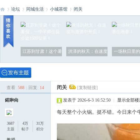
论坛
同城生活
小城茶馆
闭关
猜
你
喜
洪
»
›
›
›
欢
江苏到甘肃！这个暑
洪泽的秋天：在速度
一场秋日里的
闭关
查看:
588
|
回复:
14
[复制链接]
泽
錵啝尙
发表于 2026-6-3 16:52:50
|
显示全部楼
每天整个小火锅。挺不错。今日来个
3687
4万
31万
主题
帖子
积分
教授