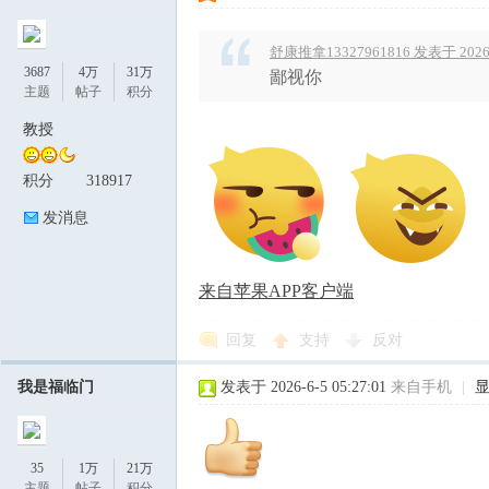
舒康推拿13327961816 发表于 2026-0
3687
4万
31万
鄙视你
主题
帖子
积分
教授
积分
318917
发消息
来自苹果APP客户端
回复
支持
反对
我是福临门
发表于 2026-6-5 05:27:01
来自手机
|
35
1万
21万
主题
帖子
积分