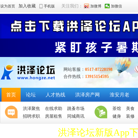
加入收藏
关注我们：
设为首页
手机版
加微博
加微信
网站客服：
0517-87228198
合作热线：
13915154595
首页
论坛
人才热线
洪泽房产网
淮安月老
洪泽聚焦
在线求助
跳蚤市场
茶馆
美食
招聘求职
房屋租售
同城商讯
健身
装修
洪泽论坛新版App