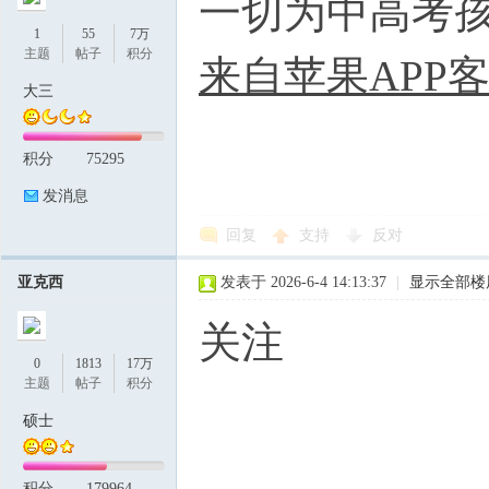
一切为中高考
1
55
7万
主题
帖子
积分
来自苹果APP
大三
积分
75295
发消息
回复
支持
反对
亚克西
发表于 2026-6-4 14:13:37
|
显示全部楼
关注
0
1813
17万
主题
帖子
积分
硕士
积分
179964