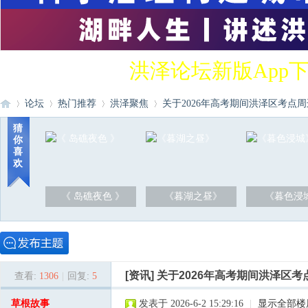
洪泽论坛新版App
论坛
热门推荐
洪泽聚焦
关于2026年高考期间洪泽区考点周
猜
你
喜
洪
»
›
›
›
欢
《 岛礁夜色 》
《暮湖之昼》
《暮色浸
[资讯]
关于2026年高考期间洪泽区
查看:
1306
|
回复:
5
泽
草根故事
发表于 2026-6-2 15:29:16
|
显示全部楼