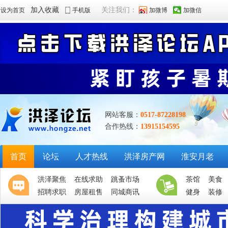
加入收藏
关注我们：
设为首页
手机版
加微博
加微信
网站客服：
0517-87228198
合作热线：
13915154595
首页
论坛
人才热线
洪泽房产网
淮安月老
洪泽聚焦
在线求助
跳蚤市场
茶馆
美食
招聘求职
房屋租售
同城商讯
健身
装修