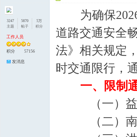
为确保202
3247
5870
5万
主题
帖子
积分
道路交通安全
工作人员
法》相关规定
积分
57156
论
发消息
时交通限行，
一、限制
（一）益寿
（二）南海
坛