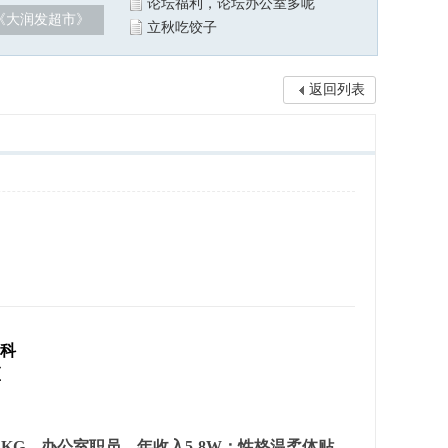
论坛福利，论坛办公室多呢
《大润发超市》
立秋吃饺子
返回列表
科
区
4KG，办公室职员，年收入5-8W；性格温柔体贴，