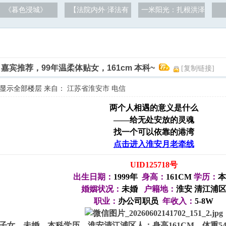
《暮色浸城》
【法院内外·泽法有
一米阳光：扎根洪泽
日嘉宾推荐，99年温柔体贴女，161cm 本科~
[复制链接]
显示全部楼层
来自： 江苏省淮安市 电信
两个人相遇的意义是什么
——给无处安放的灵魂
找一个可以依靠的港湾
点击进入淮安月老牵线
UID125718号
出生日期：
1999年
身高：
161CM
学历：
本
婚姻状况：
未婚
户籍地：
淮安 清江浦
职业：
办公司职员
年收入：
5-8W
生子女，未婚，本科学历，淮安清江浦区人；身高161CM，体重5