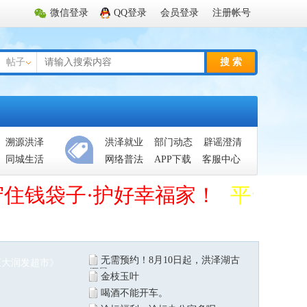
微信登录
QQ登录
会员登录
注册帐号
帖子
搜 索
溯源洪泽
洪泽就业
部门动态
辟谣澄清
同城生活
网络普法
APP下载
客服中心
守住钱袋子·护好幸福家！
平台管
无需预约！8月10日起，洪泽湖古
堰景
金枝玉叶
喝酒不能开车。