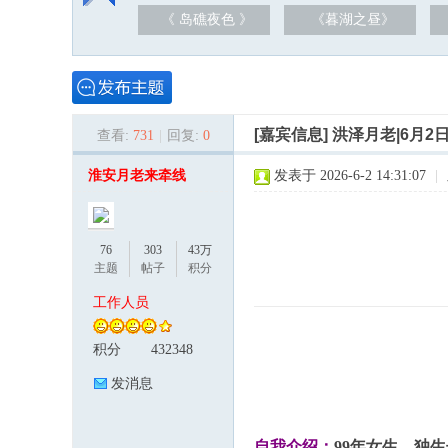
《 岛礁夜色 》
《暮湖之昼》
[嘉宾信息]
洪泽月老|6月2
查看:
731
|
回复:
0
泽
淮安月老来牵线
发表于 2026-6-2 14:31:07
|
76
303
43万
主题
帖子
积分
工作人员
积分
432348
论
发消息
自我介绍：
99年女生，独