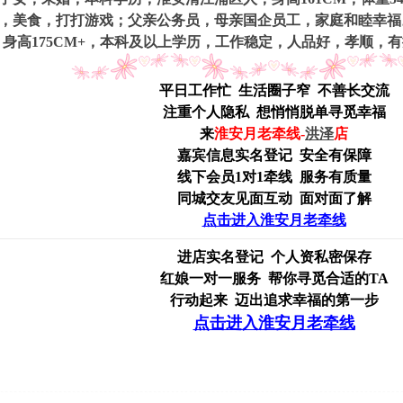
，美食，打打游戏；父亲公务员，母亲国企员工，家庭和睦幸福
9年，身高175CM+，本科及以上学历，工作稳定，人品好，孝顺
平日工作忙 生活圈子窄 不善长交流
注重个人隐私 想悄悄脱单寻觅幸福
来
淮安月老牵线-
洪泽
店
嘉宾信息
实名登记 安全有保障
线下会员1对1牵线 服务有质量
同城交友见面互动 面对面了解
点击进入淮安月老牵线
进店实名登记 个人资私密保存
红娘一对一服务 帮你寻觅合适的TA
行动起来 迈出追求幸福的第一步
点击进入淮安月老牵线