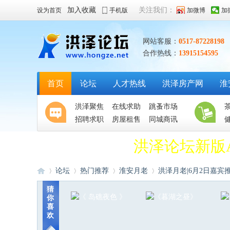
加入收藏
关注我们：
设为首页
手机版
加微博
加
网站客服：
0517-87228198
合作热线：
13915154595
首页
论坛
人才热线
洪泽房产网
淮
洪泽聚焦
在线求助
跳蚤市场
招聘求职
房屋租售
同城商讯
洪泽论坛新版
论坛
热门推荐
淮安月老
洪泽月老|6月2日嘉宾推荐
猜
你
喜
洪
»
›
›
›
欢