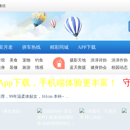
微信
安月老
拼车热线
精彩同城
APP下载
茶馆
美食
宠物
钓鱼
摄影天地
洪泽诗协
洪泽作协
健身
装修
旅游
情感
蓝天救援
健身协会
校园动态
App下载，手机端体验更丰富！
，99年温柔体贴女，161cm 本科~ ...