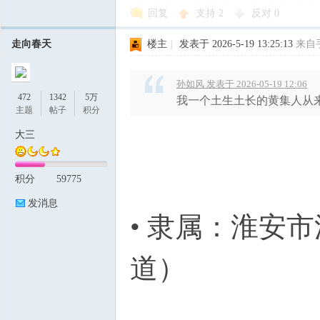
回复
支持
2
反对
0
走向春天
楼主
|
发表于 2026-5-19 13:25:13
来自
孙如风 发表于 2026-05-19 12:06
472
1342
5万
我一个土生土长的黄集人从
主题
帖子
积分
大三
积分
59775
发消息
• 隶属：淮安
道）