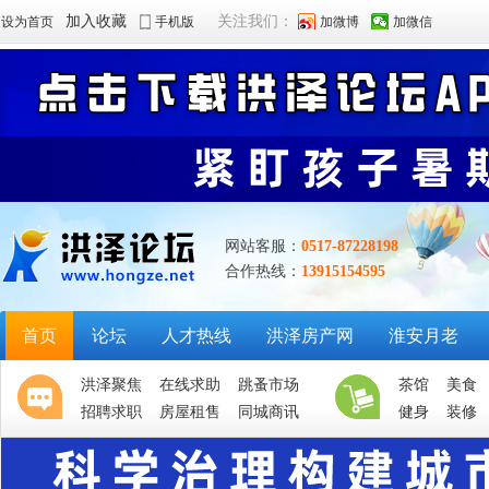
加入收藏
关注我们：
设为首页
手机版
加微博
加微信
网站客服：
0517-87228198
合作热线：
13915154595
首页
论坛
人才热线
洪泽房产网
淮安月老
洪泽聚焦
在线求助
跳蚤市场
茶馆
美食
招聘求职
房屋租售
同城商讯
健身
装修