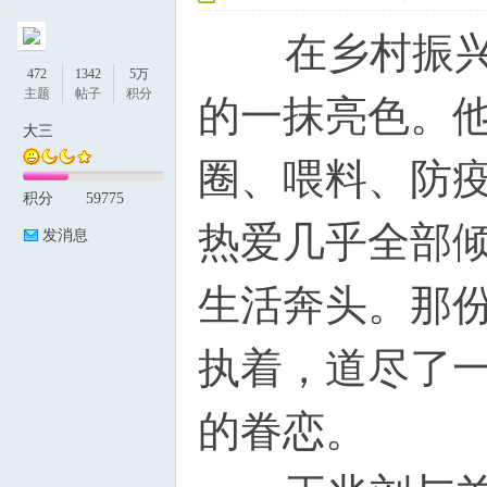
在乡村振兴的
472
1342
5万
主题
帖子
积分
的一抹亮色。
大三
圈、喂料、防疫、
积分
59775
论
热爱几乎全部
发消息
生活奔头。那份
执着，道尽了
的眷恋。
坛