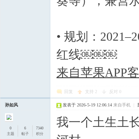
葵等），兼营
• 规划：202
红线￼￼￼
来自苹果APP
回复
支持
2
反对
0
孙如风
发表于 2026-5-19 12:06:14
来自手机
|
我一个土生土
0
6
7340
主题
帖子
积分