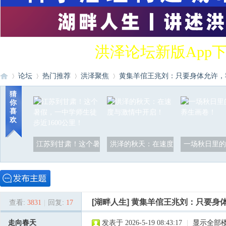
洪泽论坛新版App
论坛
热门推荐
洪泽聚焦
黄集羊倌王兆刘：只要身体允许，我
猜
你
喜
洪
»
›
›
›
欢
江苏到甘肃！这个暑
洪泽的秋天：在速度
一场秋日里的
[湖畔人生]
黄集羊倌王兆刘：只要身
查看:
3831
|
回复:
17
泽
走向春天
发表于 2026-5-19 08:43:17
|
显示全部