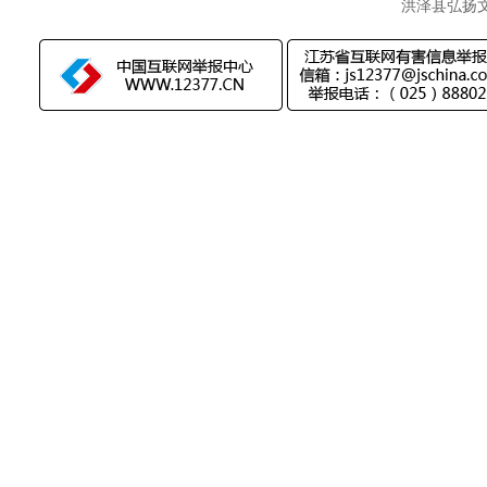
洪泽县弘扬