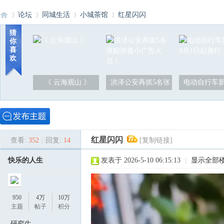
论坛
同城生活
小城茶馆
红星闪闪
猜
你
喜
洪
»
›
›
›
欢
《 云海观山 》
洪泽公安再抓5名张
电动自行车新
红星闪闪
查看:
352
|
回复:
14
[复制链接]
泽
快乐的人生
发表于 2026-5-10 06:15:13
|
显示全部
950
4万
10万
主题
帖子
积分
研究生