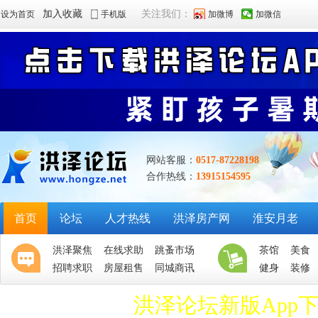
加入收藏
关注我们：
设为首页
手机版
加微博
加微信
网站客服：
0517-87228198
合作热线：
13915154595
首页
论坛
人才热线
洪泽房产网
淮安月老
洪泽聚焦
在线求助
跳蚤市场
茶馆
美食
招聘求职
房屋租售
同城商讯
健身
装修
洪泽论坛新版App