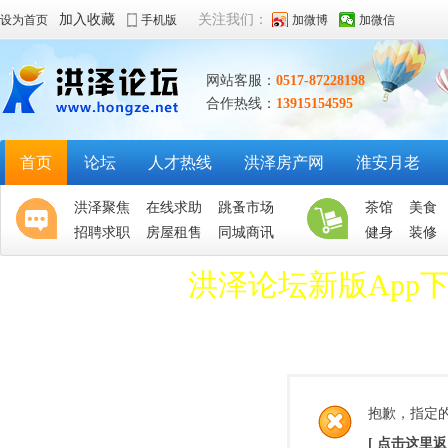
加入收藏
关注我们：
设为首页
手机版
加微博
加微信
网站客服：
0517-87228198
合作热线：
13915154595
首页
论坛
人才热线
洪泽房产网
淮安月老
洪泽聚焦
在线求助
跳蚤市场
茶馆
美食
招聘求职
房屋租售
同城商讯
健身
装修
洪泽论坛新版App
抱歉，指定
[ 点击这里返