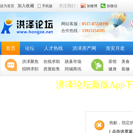
加入收藏
关注我们：
设为首页
手机版
加微博
加微信
网站客服：
0517-87228198
合作热线：
13915154595
首页
论坛
人才热线
洪泽房产网
淮安月老
洪泽聚焦
在线求助
跳蚤市场
茶馆
美食
招聘求职
房屋租售
同城商讯
健身
装修
洪泽论坛新版App
抱歉，指定
[ 点击这里返