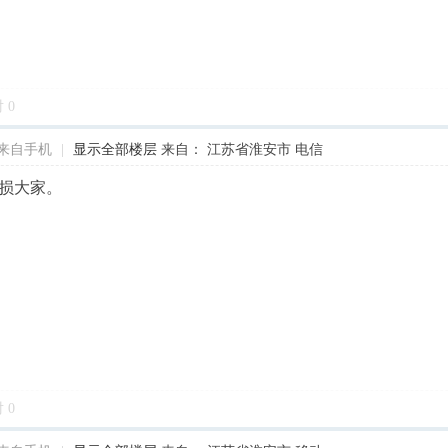
对
0
来自手机
|
显示全部楼层
来自： 江苏省淮安市 电信
损大家。
对
0