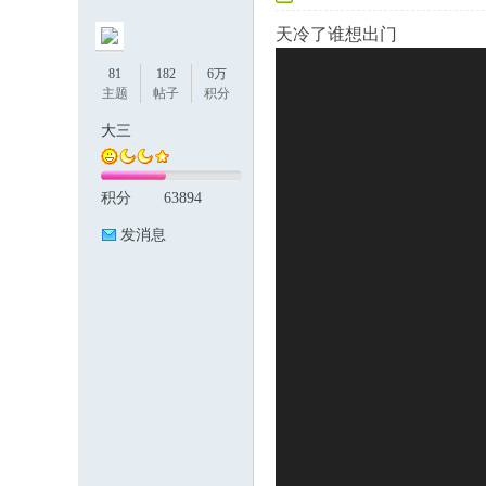
天冷了谁想出门
81
182
6万
主题
帖子
积分
大三
积分
63894
论
发消息
坛