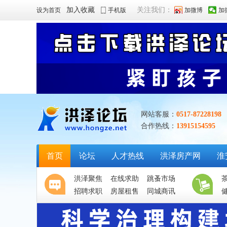
加入收藏
关注我们：
设为首页
手机版
加微博
加
网站客服：
0517-87228198
合作热线：
13915154595
首页
论坛
人才热线
洪泽房产网
淮
洪泽聚焦
在线求助
跳蚤市场
招聘求职
房屋租售
同城商讯