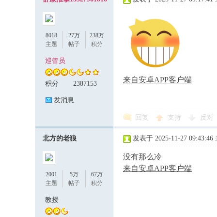
8018
27万
238万
主题
帖子
积分
巡管员
来自安卓APP客户端
积分
2387153
发消息
回复
支持
反对
北方的老狼
发表于 2025-11-27 09:43:46
没有那么冷
来自安卓APP客户端
2001
5万
67万
主题
帖子
积分
教授