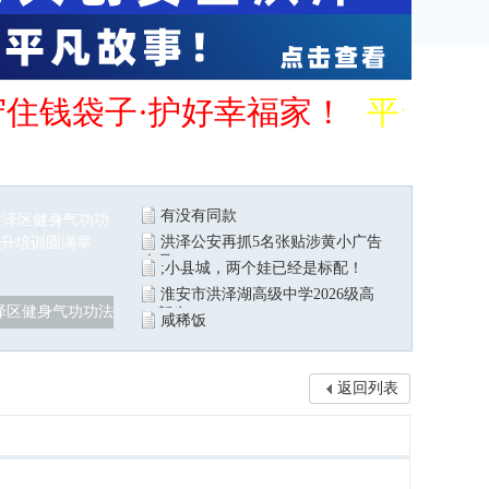
守住钱袋子·护好幸福家！
平台管
有没有同款
洪泽公安再抓5名张贴涉黄小广告
人员
;小县城，两个娃已经是标配！
淮安市洪泽湖高级中学2026级高
泽区健身气功功法
一新生
咸稀饭
返回列表