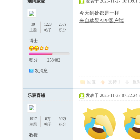
烟雨朦朦
发表于 2025-11-27 10:19:01
今天到处都是一样
来自苹果APP客户端
39
1228
25万
主题
帖子
积分
博士
积分
258482
发消息
回复
支持
1
反
乐宸喜铺
发表于 2025-11-27 07:22:24
1917
6万
50万
主题
帖子
积分
教授