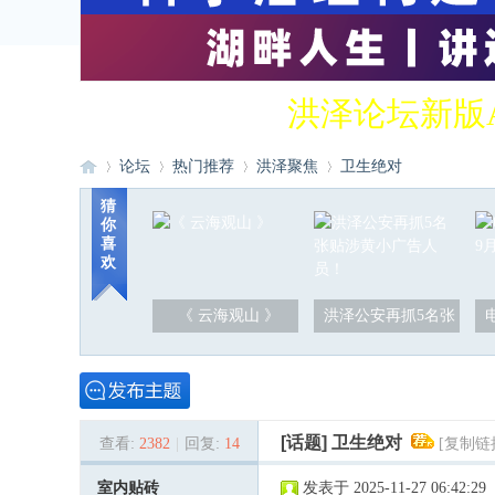
洪泽论坛新版
论坛
热门推荐
洪泽聚焦
卫生绝对
猜
你
喜
洪
»
›
›
›
欢
《 云海观山 》
洪泽公安再抓5名张
[话题]
卫生绝对
查看:
2382
|
回复:
14
[复制链
泽
室内贴砖
发表于 2025-11-27 06:42:29