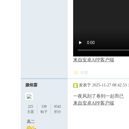
来自安卓APP客户端
回复
滕炳霖
发表于 2025-11-27 08:42:53
一夜风刮了卷到一起而已
来自安卓APP客户端
225
539
9542
主题
帖子
积分
高二