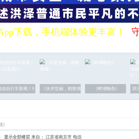
App下载，手机端体验更丰富！
电动自行车新规！9
《水岸交融，精致湖
《畔湖晚色》
洪
接]
|
显示全部楼层
来自： 江苏省南京市 电信