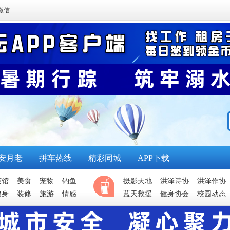
微信
安月老
拼车热线
精彩同城
APP下载
茶馆
美食
宠物
钓鱼
摄影天地
洪泽诗协
洪泽作协
健身
装修
旅游
情感
蓝天救援
健身协会
校园动态