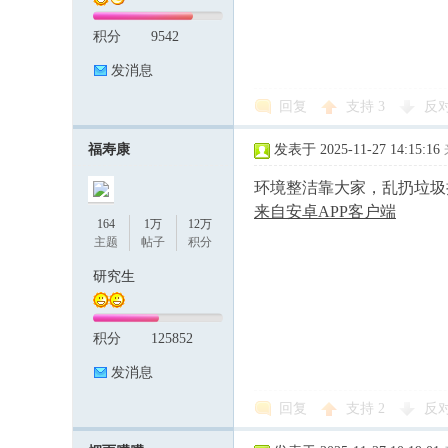
积分
9542
发消息
回复
支持
3
反
福寿康
发表于 2025-11-27 14:15:16
环境整洁靠大家，乱扔垃圾
来自安卓APP客户端
164
1万
12万
主题
帖子
积分
研究生
积分
125852
发消息
回复
支持
2
反