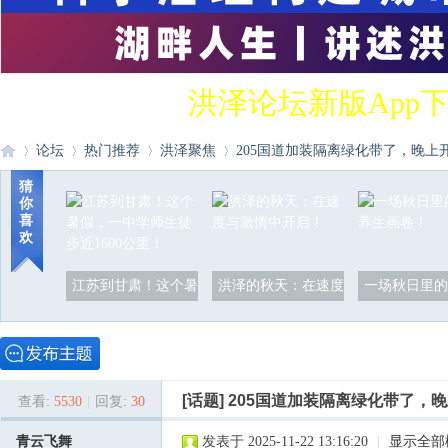
洪泽论坛新版App
论坛
热门推荐
洪泽聚焦
205国道加装隔离绿化带了，晚上开车
猜
你
喜
洪
»
›
›
›
欢
江苏到甘肃！这个暑
洪泽的秋天：在速度
一场秋日里的
[话题]
205国道加装隔离绿化带了，
查看:
5530
|
回复:
30
泽
青云飞舞
发表于 2025-11-22 13:16:20
|
显示全部