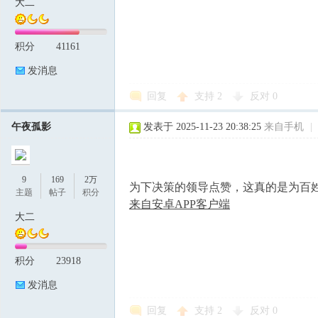
大二
积分
41161
发消息
回复
支持
2
反对
0
午夜孤影
发表于 2025-11-23 20:38:25
来自手机
|
9
169
2万
为下决策的领导点赞，这真的是为百
主题
帖子
积分
来自安卓APP客户端
大二
积分
23918
发消息
回复
支持
2
反对
0