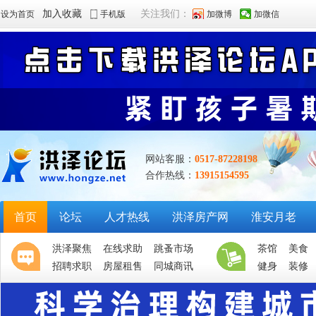
加入收藏
关注我们：
设为首页
手机版
加微博
加微信
网站客服：
0517-87228198
合作热线：
13915154595
首页
论坛
人才热线
洪泽房产网
淮安月老
洪泽聚焦
在线求助
跳蚤市场
茶馆
美食
招聘求职
房屋租售
同城商讯
健身
装修