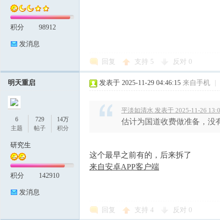
积分
98912
发消息
回复
支持
5
反对
0
明天重启
发表于 2025-11-29 04:46:15
来自手机
|
平淡如清水 发表于 2025-11-26 13:0
6
729
14万
估计为国道收费做准备，没
主题
帖子
积分
研究生
这个最早之前有的，后来拆了
来自安卓APP客户端
积分
142910
发消息
回复
支持
4
反对
0