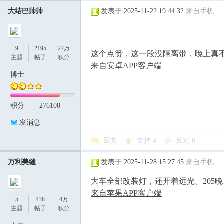
大结巴帅帅
发表于 2025-11-22 19:44:32
来自手机
|
9
2195
27万
这个点赞，这一段没隔离带，晚上真
主题
帖子
积分
来自安卓APP客户端
博士
积分
276108
发消息
回复
支持
4
反对
0
万利美缝
发表于 2025-11-28 15:27:45
来自手机
|
大车全部改装灯，还开着远光。205
来自苹果APP客户端
5
438
4万
主题
帖子
积分