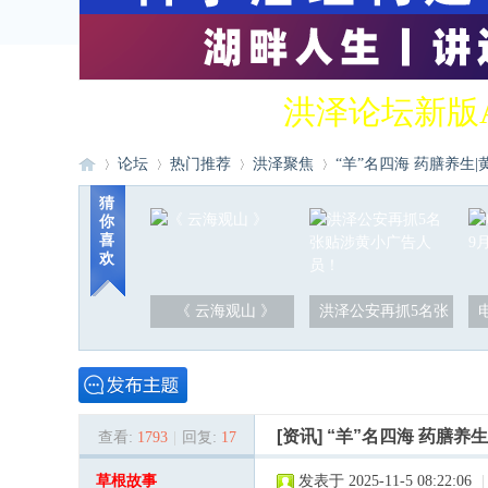
洪泽论坛新版
论坛
热门推荐
洪泽聚焦
“羊”名四海 药膳养生|
猜
你
喜
洪
»
›
›
›
欢
《 云海观山 》
洪泽公安再抓5名张
[资讯]
“羊”名四海 药膳养
查看:
1793
|
回复:
17
泽
草根故事
发表于 2025-11-5 08:22:06
|