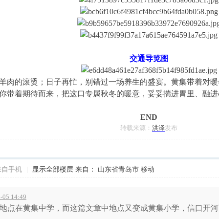
交通导览图
肉的滚烫；日子再忙，别错过一场养生的盛宴。黄集带着对暖
你带着期待而来，把这口专属秋冬的暖意，妥妥揣进胃里、融进
END
转载来源：
洪泽
发布
来自手机
|
显示全部楼层
来自： 山东省青岛市 移动
05 14:49
地点在黄集中学，而这篇文章中地点又变成黄集小学，信口开河