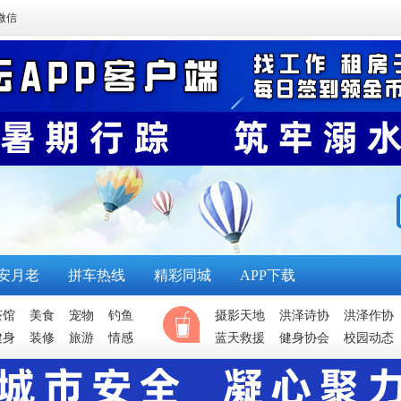
微信
安月老
拼车热线
精彩同城
APP下载
茶馆
美食
宠物
钓鱼
摄影天地
洪泽诗协
洪泽作协
健身
装修
旅游
情感
蓝天救援
健身协会
校园动态