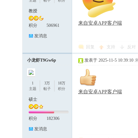
主题
帖子
积分
教授
来自安卓APP客户端
积分
506961
发消息
回复
支持
反对
小龙虾T9Gw6p
发表于 2025-11-5 10:39:10
1
3万
18万
主题
帖子
积分
来自安卓APP客户端
硕士
积分
182306
发消息