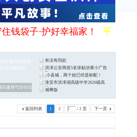
守住钱袋子·护好幸福家！
平台管
有没有同款
洪泽公安再抓5名张贴涉黄小广告
人员
;小县城，两个娃已经是标配！
淮安市洪泽湖高级中学2026级高
泽区健身气功功法
一新生
咸稀饭
返回列表
1
2
/ 2 页
下一页