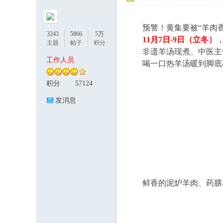
预警！黄集要被“羊肉香
3243
5866
5万
11月7日-9日（立冬）
主题
帖子
积分
非遗羊汤现煮、中医主
工作人员
喝一口热羊汤暖到脚底板
积分
57124
论
发消息
鲜香的泥炉羊肉、药膳羊
坛