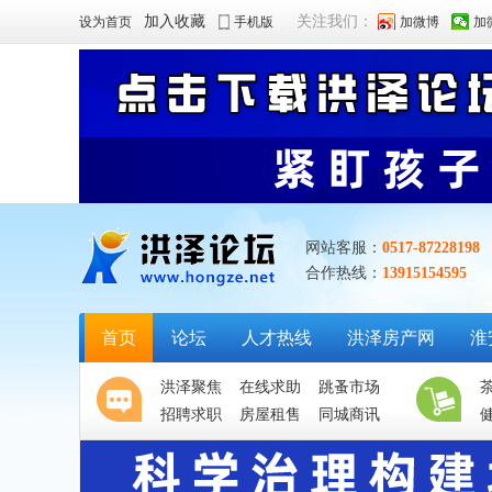
加入收藏
关注我们：
设为首页
手机版
加微博
加
网站客服：
0517-87228198
合作热线：
13915154595
首页
论坛
人才热线
洪泽房产网
淮
洪泽聚焦
在线求助
跳蚤市场
招聘求职
房屋租售
同城商讯