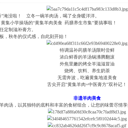
”淹没啦！ 立冬一碗羊肉汤，喝了全身暖洋洋。
，黄集小学操场的“黄集羊肉美食 药膳养生市集”要搞事啦！
任定制滋补膏方。
，秋冬的仪式感，自此刻开始！
特调温补药膳羊汤限时尝鲜
浓白鲜香的羊汤锅沸腾翻滚
外焦里嫩的烤全羊滋滋冒油
烧烤、饮料、养生奶茶
无需奔波，吃遍黄集地道美食
舌尖开启"黄集羊肉+中医膏方"双补记！
非遗羊肉美食
肉汤，以其独特的底料和丰富的食材组合，让您的味蕾尽情享