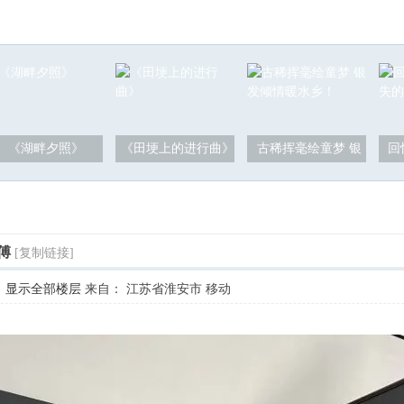
《湖畔夕照》
《田埂上的进行曲》
古稀挥毫绘童梦 银
回
傅
[复制链接]
显示全部楼层
来自： 江苏省淮安市 移动