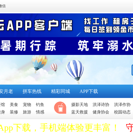
微信
安月老
拼车热线
精彩同城
APP下载
茶馆
美食
宠物
钓鱼
摄影天地
洪泽诗协
洪泽作协
健身
装修
旅游
情感
蓝天救援
健身协会
校园动态
App下载，手机端体验更丰富！