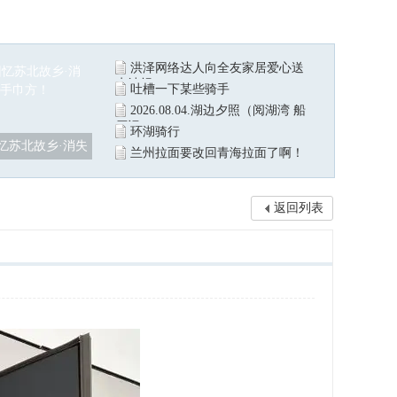
洪泽网络达人向全友家居爱心送
水站捐
吐槽一下某些骑手
2026.08.04.湖边夕照（阅湖湾 船
厂记
环湖骑行
忆苏北故乡·消失
兰州拉面要改回青海拉面了啊！
返回列表