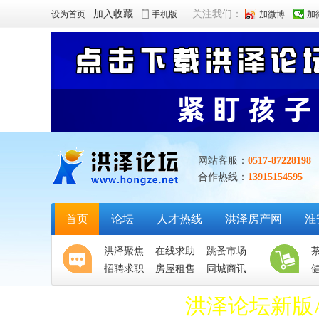
加入收藏
关注我们：
设为首页
手机版
加微博
加
网站客服：
0517-87228198
合作热线：
13915154595
首页
论坛
人才热线
洪泽房产网
淮
洪泽聚焦
在线求助
跳蚤市场
招聘求职
房屋租售
同城商讯
洪泽论坛新版