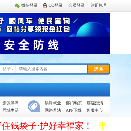
微信登录
QQ登录
会员登录
注册帐号
帖子
搜 索
溯源洪泽
洪泽就业
部门动态
辟谣澄清
同城生活
网络普法
APP下载
客服中心
守住钱袋子·护好幸福家！
平台管