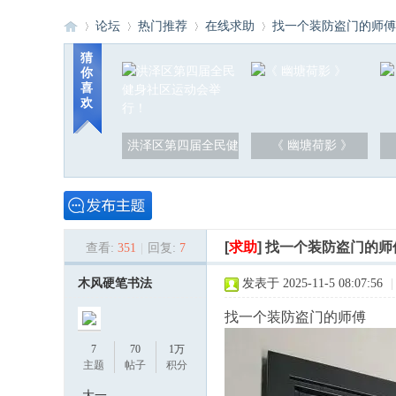
论坛
热门推荐
在线求助
找一个装防盗门的师傅
猜
你
喜
洪
»
›
›
›
欢
洪泽区第四届全民健
《 幽塘荷影 》
[
求助
]
找一个装防盗门的师
查看:
351
|
回复:
7
泽
木风硬笔书法
发表于 2025-11-5 08:07:56
|
找一个装防盗门的师傅
7
70
1万
主题
帖子
积分
大一