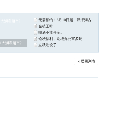
无需预约！8月10日起，洪泽湖古
堰景
金枝玉叶
喝酒不能开车。
论坛福利，论坛办公室多呢
《大润发超市》
立秋吃饺子
返回列表