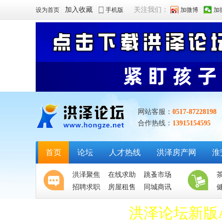
加入收藏
关注我们：
设为首页
手机版
加微博
加
网站客服：
0517-87228198
合作热线：
13915154595
首页
论坛
人才热线
洪泽房产网
淮
洪泽聚焦
在线求助
跳蚤市场
招聘求职
房屋租售
同城商讯
洪泽论坛新版