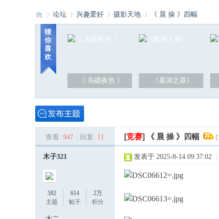
论坛
兴趣爱好
摄影天地
《 晨 操 》四幅
猜
你
喜
洪
»
›
›
›
欢
《 岛礁夜色 》
《暮湖之昼》
[
竞赛
]
《 晨 操 》四幅
查看:
947
|
回复:
11
泽
木子321
发表于 2025-8-14 09:37:02
|
582
614
2万
主题
帖子
积分
大二