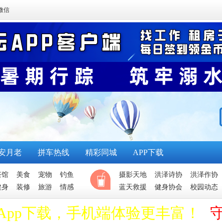
微信
安月老
拼车热线
精彩同城
APP下载
茶馆
美食
宠物
钓鱼
摄影天地
洪泽诗协
洪泽作协
健身
装修
旅游
情感
蓝天救援
健身协会
校园动态
App下载，手机端体验更丰富！