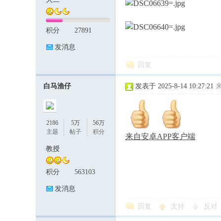
积分
27891
论
发消息
回复
白马渔仔
发表于 2025-8-14 10:27:21
2186
5万
56万
坛
主题
帖子
积分
来自安卓APP客户端
教授
积分
563103
发消息
回复
支持
反对