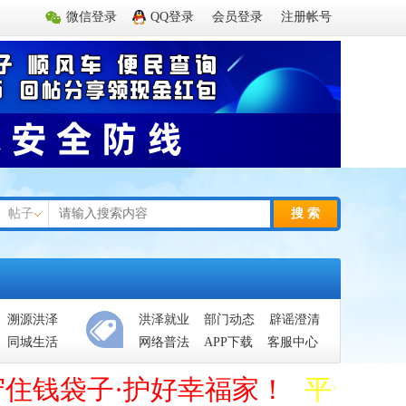
微信登录
QQ登录
会员登录
注册帐号
帖子
搜 索
溯源洪泽
洪泽就业
部门动态
辟谣澄清
同城生活
网络普法
APP下载
客服中心
守住钱袋子·护好幸福家！
平台管