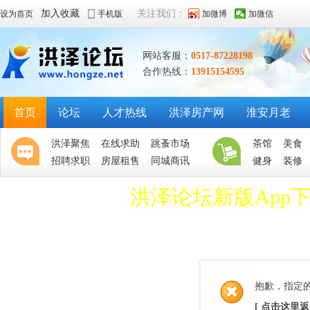
加入收藏
关注我们：
设为首页
手机版
加微博
加微信
网站客服：
0517-87228198
合作热线：
13915154595
首页
论坛
人才热线
洪泽房产网
淮安月老
洪泽聚焦
在线求助
跳蚤市场
茶馆
美食
招聘求职
房屋租售
同城商讯
健身
装修
洪泽论坛新版App
抱歉，指定
[ 点击这里返