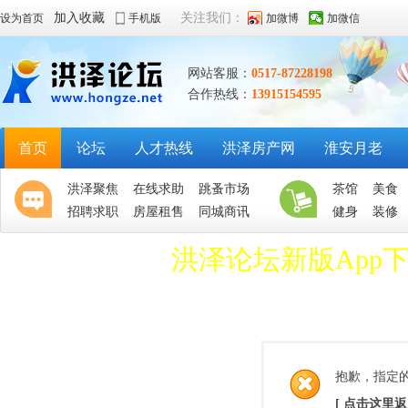
加入收藏
关注我们：
设为首页
手机版
加微博
加微信
网站客服：
0517-87228198
合作热线：
13915154595
首页
论坛
人才热线
洪泽房产网
淮安月老
洪泽聚焦
在线求助
跳蚤市场
茶馆
美食
招聘求职
房屋租售
同城商讯
健身
装修
洪泽论坛新版App
抱歉，指定
[ 点击这里返