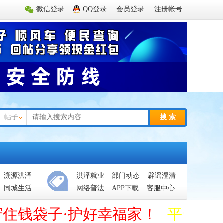
微信登录
QQ登录
会员登录
注册帐号
帖子
搜 索
溯源洪泽
洪泽就业
部门动态
辟谣澄清
同城生活
网络普法
APP下载
客服中心
守住钱袋子·护好幸福家！
平台管