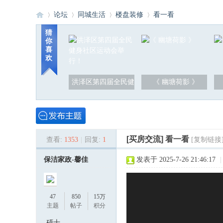
论坛
同城生活
楼盘装修
看一看
猜
你
喜
洪
»
›
›
›
欢
洪泽区第四届全民健
《 幽塘荷影 》
[买房交流]
看一看
查看:
1353
|
回复:
1
[复制链接
泽
保洁家政-馨佳
发表于 2025-7-26 21:46:17
|
47
850
15万
主题
帖子
积分
硕士