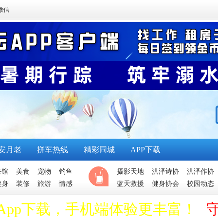
微信
安月老
拼车热线
精彩同城
APP下载
茶馆
美食
宠物
钓鱼
摄影天地
洪泽诗协
洪泽作协
健身
装修
旅游
情感
蓝天救援
健身协会
校园动态
App下载，手机端体验更丰富！