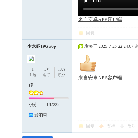
来自安卓APP客户端
回复
小龙虾T9Gw6p
发表于 2025-7-26 22:24:07
1
3万
18万
主题
帖子
积分
来自安卓APP客户端
硕士
积分
182222
发消息
回复
支持
反对