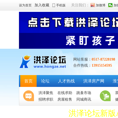
加入收藏
关注我们：
设为首页
手机版
加微博
加
网站客服：
0517-87228198
合作热线：
13915154595
首页
论坛
人才热线
洪泽房产网
淮
洪泽聚焦
在线求助
跳蚤市场
招聘求职
房屋租售
同城商讯
洪泽论坛新版