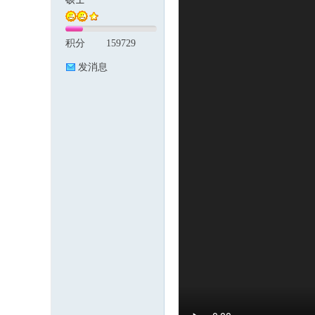
积分
159729
论
发消息
坛