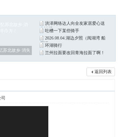
洪泽网络达人向全友家居爱心送
水站捐
吐槽一下某些骑手
2026.08.04.湖边夕照（阅湖湾 船
厂记
环湖骑行
忆苏北故乡·消失
兰州拉面要改回青海拉面了啊！
返回列表
公司