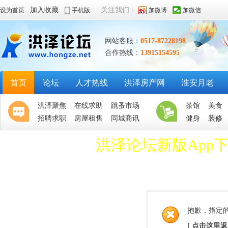
加入收藏
关注我们：
设为首页
手机版
加微博
加微信
网站客服：
0517-87228198
合作热线：
13915154595
首页
论坛
人才热线
洪泽房产网
淮安月老
洪泽聚焦
在线求助
跳蚤市场
茶馆
美食
招聘求职
房屋租售
同城商讯
健身
装修
洪泽论坛新版App
抱歉，指定
[ 点击这里返