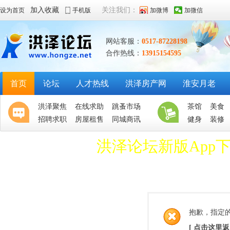
加入收藏
关注我们：
设为首页
手机版
加微博
加微信
网站客服：
0517-87228198
合作热线：
13915154595
首页
论坛
人才热线
洪泽房产网
淮安月老
洪泽聚焦
在线求助
跳蚤市场
茶馆
美食
招聘求职
房屋租售
同城商讯
健身
装修
洪泽论坛新版App
抱歉，指定
[ 点击这里返