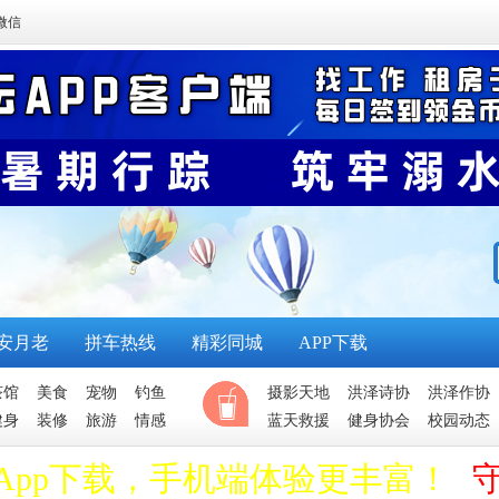
微信
安月老
拼车热线
精彩同城
APP下载
茶馆
美食
宠物
钓鱼
摄影天地
洪泽诗协
洪泽作协
健身
装修
旅游
情感
蓝天救援
健身协会
校园动态
App下载，手机端体验更丰富！