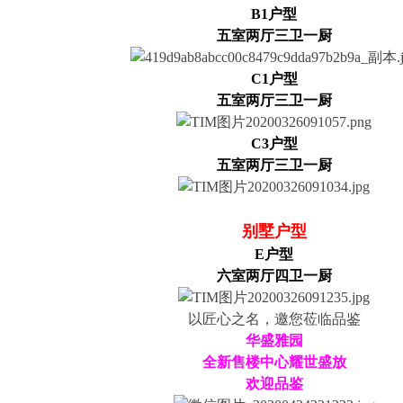
B1户型
五室两厅三卫
一
厨
C1户型
五室两厅
三卫一厨
C3户型
五室两厅三卫一厨
别墅户型
E户型
六室两厅四卫一厨
以匠心之名，邀您莅临品鉴
华盛雅园
全新售楼中心耀世盛放
欢迎品鉴