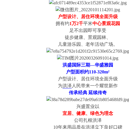
户型设计、居住环境全面升级
拥有约
1万2千
平米
中心景观花园
足不出园即可享受
徒步健康、景观园林、
儿童游乐园、老年活动广场。
洪盛国际三期—华盛雅园
户型面积约110-320m²
户型设计、居住环境全面升级
为
洪泽
人民带来一个耀世新作
传承经典 延续传奇
兴盛置业以
宜居、健康、绿色为理念
公司扎根洪泽
10年来用品质在洪泽立下良好口碑