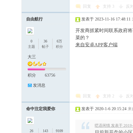
回复
支持
3
反
自由航行
发表于 2023-11-16 17:48:11
开发商抓紧时间联系政府将
菜的？
0
36
6万
来自安卓APP客户端
主题
帖子
积分
大三
积分
63756
发消息
回复
支持
2
反
命中注定我爱你
发表于 2020-1-6 20:15:24
来
呓语闲情 发表于 2019-10
26
143
9109
目前新开盘的小区