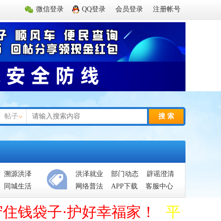
微信登录
QQ登录
会员登录
注册帐号
帖子
搜 索
溯源洪泽
洪泽就业
部门动态
辟谣澄清
同城生活
网络普法
APP下载
客服中心
守住钱袋子·护好幸福家！
平台管