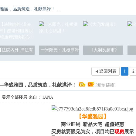
园，品质筑造，礼献洪泽！ ...
【法院内外·泽法有
一米阳光：扎根洪泽
《大润发超市》
返回列表
1
2
—华盛雅园，品质筑造，礼献洪泽！
[复制链接]
显示全部楼层
来自： IANA
【华盛雅园】
商业旺铺 新品大宅 超值钜惠
买房就要眼见为实，项目均已
现房
展示