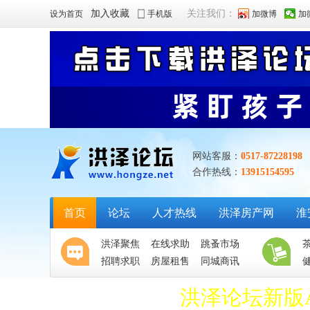
加入收藏
关注我们：
设为首页
手机版
加微博
加
网站客服：
0517-87228198
合作热线：
13915154595
首页
论坛
人才热线
洪泽房产网
淮
洪泽聚焦
在线求助
跳蚤市场
招聘求职
房屋租售
同城商讯
洪泽论坛新版