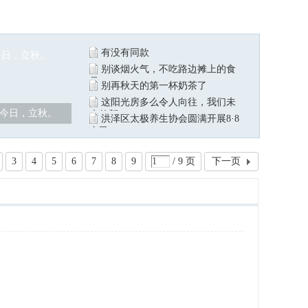
有没有同款
别谈烟火气，不吃路边摊上的食
品
别再秋天的第一杯奶茶了
这阳光房多么令人向往，我们未
今日，立秋。
来的新
洪泽区太极养生协会圆满开展8·8
全民
3
4
5
6
7
8
9
/ 9 页
下一页