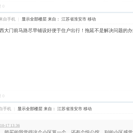
对
0
来自手机
|
显示全部楼层
来自： 江苏省淮安市 移动
西大门前马路尽早铺设好便于住户出行！拖延不是解决问题的办
对
0
自手机
|
显示全部楼层
来自： 江苏省淮安市 移动
-17 13:36
，能买的我觉得这个小区算一个，还有个悦公馆，别的小区感觉