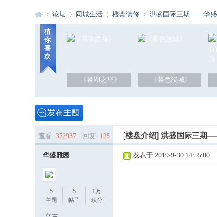
论坛
同城生活
楼盘装修
洪盛国际三期——华盛雅
猜
你
喜
洪
»
›
›
›
欢
《暮湖之昼》
《暮色浸城》
[楼盘介绍]
洪盛国际三期—
查看:
372937
|
回复:
125
泽
华盛雅园
发表于 2019-9-30 14:55:00
|
5
5
1万
主题
帖子
积分
高三