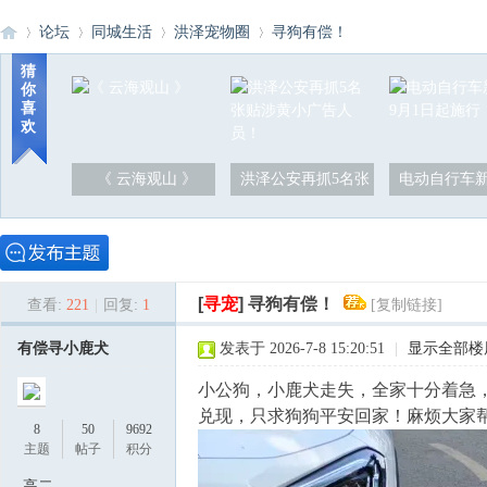
论坛
同城生活
洪泽宠物圈
寻狗有偿！
猜
你
喜
洪
»
›
›
›
欢
《 云海观山 》
洪泽公安再抓5名张
电动自行车新
[
寻宠
]
寻狗有偿！
查看:
221
|
回复:
1
[复制链接]
泽
有偿寻小鹿犬
发表于 2026-7-8 15:20:51
|
显示全部楼
小公狗，小鹿犬走失，全家十分着急，若
兑现，只求狗狗平安回家！麻烦大家
8
50
9692
主题
帖子
积分
高二