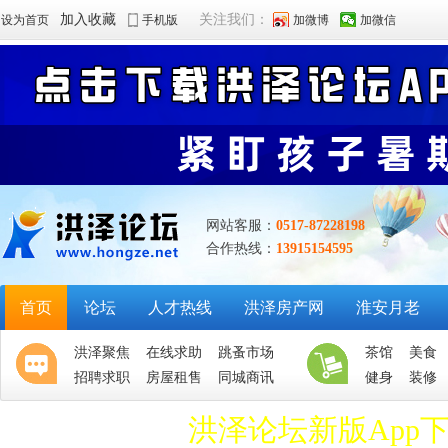
加入收藏
关注我们：
设为首页
手机版
加微博
加微信
网站客服：
0517-87228198
合作热线：
13915154595
首页
论坛
人才热线
洪泽房产网
淮安月老
洪泽聚焦
在线求助
跳蚤市场
茶馆
美食
招聘求职
房屋租售
同城商讯
健身
装修
洪泽论坛新版App