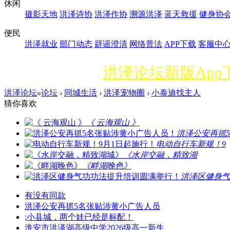
休闲
摄影天地
洪泽诗协
洪泽作协
溯源洪泽
蓝天救援
健身协
便民
洪泽就业
部门动态
辟谣澄清
网络普法
APP下载
客服中
洪泽论坛新版Ap
洪泽论坛
»
论坛
›
同城生活
›
洪泽宠物圈
›
小泰迪找主人
猜你喜欢
《 云海观山 》
洪泽公安再抓
电动自行车新规！9
《水岸交融，精致湖
《畔湖晚色》
洪泽区健身气
有没有同款
洪泽公安再抓5名张贴涉黄小广告人员
;小县城，两个娃已经是标配！
淮安市洪泽湖高级中学2026级高一新生