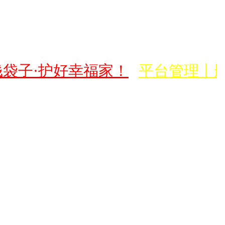
钱袋子·护好幸福家！
平台管理丨