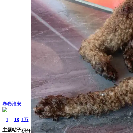
卷卷淮安
1
18
1万
主题
帖子
积分