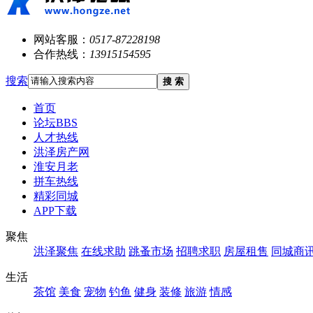
网站客服：
0517-87228198
合作热线：
13915154595
搜索
搜 索
首页
论坛
BBS
人才热线
洪泽房产网
淮安月老
拼车热线
精彩同城
APP下载
聚焦
洪泽聚焦
在线求助
跳蚤市场
招聘求职
房屋租售
同城商
生活
茶馆
美食
宠物
钓鱼
健身
装修
旅游
情感