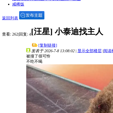
咸稀饭
返回列表
[汪星]
小泰迪找主人
查看:
262
|
回复:
4
[复制链接]
发表于 2026-7-8 13:08:02
|
显示全部楼层
|
阅读
被撞了很可怜
不吃不喝