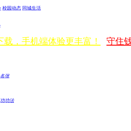
会
校园动态
同城生活
心
p下载，手机端体验更丰富！
守住
5名张
功功法