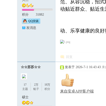
范、从容沉稳，招式
动贴近群众、贴近生
积分
31882
论
发消息
动、乐享健康的良好
回复
坛
☆☆苏苏☆☆
发表于 2026-7-1 16:43:43
来
17
2万
19万
主题
帖子
积分
来自安卓APP客户端
硕士