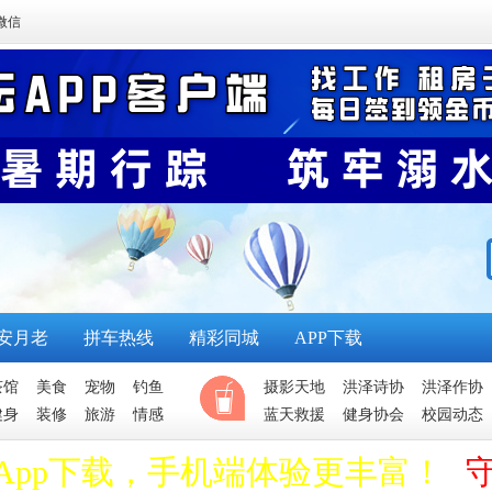
微信
安月老
拼车热线
精彩同城
APP下载
茶馆
美食
宠物
钓鱼
摄影天地
洪泽诗协
洪泽作协
健身
装修
旅游
情感
蓝天救援
健身协会
校园动态
App下载，手机端体验更丰富！