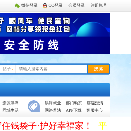
微信登录
QQ登录
会员登录
注册帐号
帖子
搜 索
溯源洪泽
洪泽就业
部门动态
辟谣澄清
同城生活
网络普法
APP下载
客服中心
守住钱袋子·护好幸福家！
平台管