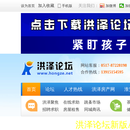
加入收藏
关注我们：
设为首页
手机版
加微博
加
网站客服：
0517-87228198
合作热线：
13915154595
首页
论坛
人才热线
洪泽房产网
淮
洪泽聚焦
在线求助
跳蚤市场
招聘求职
房屋租售
同城商讯
洪泽论坛新版