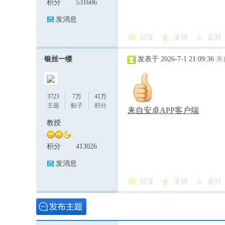
积分
531606
发消息
回复
支持
反对
银丝一缕
发表于 2026-7-1 21:09:36
来
3723
7万
41万
主题
帖子
积分
来自安卓APP客户端
教授
积分
413026
发消息
回复
支持
反对