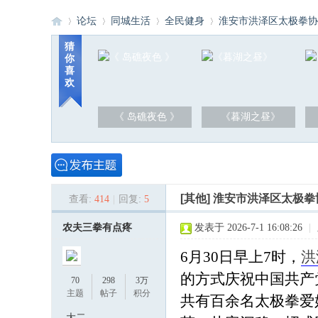
论坛
同城生活
全民健身
淮安市洪泽区太极拳协会“
猜
你
喜
洪
»
›
›
›
欢
《 岛礁夜色 》
《暮湖之昼》
[其他]
淮安市洪泽区太极拳协
查看:
414
|
回复:
5
泽
农夫三拳有点疼
发表于 2026-7-1 16:08:26
|
6月30日早上7时，
洪
的方式庆祝中国共产
70
298
3万
主题
帖子
积分
共有百余名太极拳爱
大二