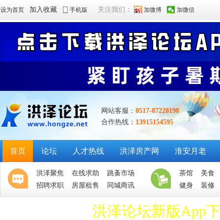
加入收藏
关注我们：
设为首页
手机版
加微博
加微信
网站客服：
0517-87228198
合作热线：
13915154595
首页
论坛
人才热线
洪泽房产网
淮安月老
洪泽聚焦
在线求助
跳蚤市场
茶馆
美食
招聘求职
房屋租售
同城商讯
健身
装修
洪泽论坛新版App