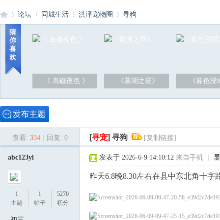
论坛
同城生活
洪泽宠物圈
寻狗
猜
你
喜
洪
»
›
›
›
欢
《 岛礁夜色 》
《暮湖之昼》
《暮色浸
[
寻宠
]
寻狗
查看:
334
|
回复:
0
[复制链接]
泽
abc123yl
发表于 2026-6-9 14:10:12
来自手机
|
昨天6.8晚8.30左右在县中东北角十字
1
1
5270
主题
帖子
积分
初三