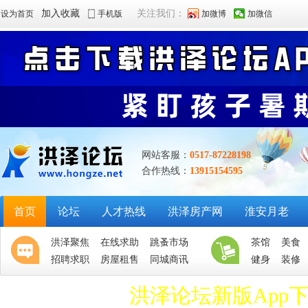
加入收藏
关注我们：
设为首页
手机版
加微博
加微信
网站客服：
0517-87228198
合作热线：
13915154595
首页
论坛
人才热线
洪泽房产网
淮安月老
洪泽聚焦
在线求助
跳蚤市场
茶馆
美食
招聘求职
房屋租售
同城商讯
健身
装修
洪泽论坛新版App