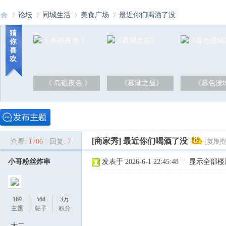
论坛
同城生活
美食广场
最近你们喝酒了没
猜
你
喜
洪
»
›
›
›
欢
《 岛礁夜色 》
《暮湖之昼》
《暮色浸
[商家秀]
最近你们喝酒了没
查看:
1706
|
回复:
7
[复制
泽
小哥粉丝炸串
发表于 2026-6-1 22:45:48
|
显示全部楼
169
568
3万
主题
帖子
积分
大二