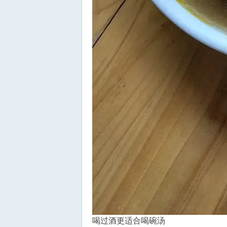
喝过酒更适合喝碗汤