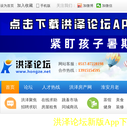
加入收藏
关注我们：
设为首页
手机版
加微博
加微信
网站客服：
0517-87228198
合作热线：
13915154595
首页
论坛
人才热线
洪泽房产网
淮安月老
洪泽聚焦
在线求助
跳蚤市场
茶馆
美食
招聘求职
房屋租售
同城商讯
健身
装修
洪泽论坛新版App