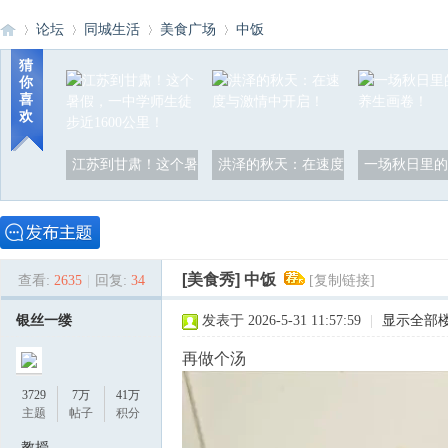
论坛
同城生活
美食广场
中饭
猜
你
喜
洪
»
›
›
›
欢
江苏到甘肃！这个暑
洪泽的秋天：在速度
一场秋日里的
[美食秀]
中饭
查看:
2635
|
回复:
34
[复制链接]
泽
银丝一缕
发表于 2026-5-31 11:57:59
|
显示全部
再做个汤
3729
7万
41万
主题
帖子
积分
教授