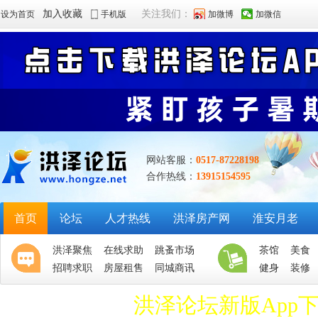
加入收藏
关注我们：
设为首页
手机版
加微博
加微信
网站客服：
0517-87228198
合作热线：
13915154595
首页
论坛
人才热线
洪泽房产网
淮安月老
洪泽聚焦
在线求助
跳蚤市场
茶馆
美食
招聘求职
房屋租售
同城商讯
健身
装修
洪泽论坛新版App