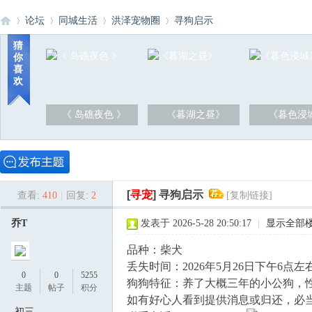
论坛
同城生活
洪泽宠物圈
寻狗启示
猜
你
喜
洪
»
›
›
›
欢
《 岛礁夜色 》
《暮湖之昼》
《暮色浸
[
寻宠
]
寻狗启示
查看:
410
|
回复:
2
[复制链接]
泽
乔T
发表于 2026-5-28 20:50:17
|
显示全部
品种：柴犬
丢失时间：2026年5月26日下午6
0
0
5255
狗狗特征：养了大概三年的小公狗，
主题
帖子
积分
如有好心人看到提供消息或归还，必
初三