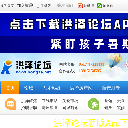
加入收藏
关注我们：
设为首页
手机版
加微博
加微信
网站客服：
0517-87228198
合作热线：
13915154595
首页
论坛
人才热线
洪泽房产网
淮安月老
洪泽聚焦
在线求助
跳蚤市场
茶馆
美食
招聘求职
房屋租售
同城商讯
健身
装修
洪泽论坛新版App