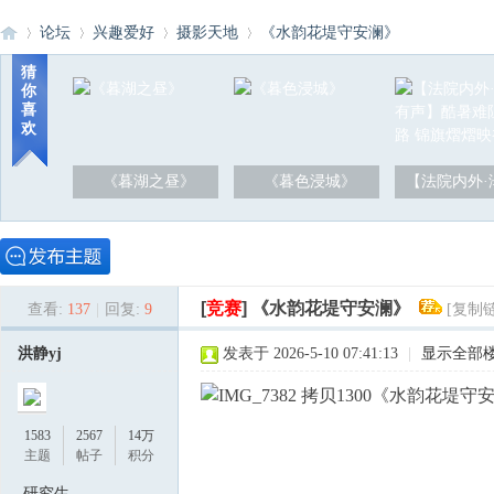
论坛
兴趣爱好
摄影天地
《水韵花堤守安澜》
猜
你
喜
洪
»
›
›
›
欢
《暮湖之昼》
《暮色浸城》
【法院内外·
[
竞赛
]
《水韵花堤守安澜》
查看:
137
|
回复:
9
[复制
泽
洪静yj
发表于 2026-5-10 07:41:13
|
显示全部
1583
2567
14万
主题
帖子
积分
研究生