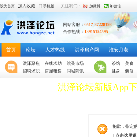
加入收藏
关注我们：
设为首页
手机版
加微博
加微信
网站客服：
0517-87228198
合作热线：
13915154595
首页
论坛
人才热线
洪泽房产网
淮安月老
洪泽聚焦
在线求助
跳蚤市场
茶馆
美食
招聘求职
房屋租售
同城商讯
健身
装修
洪泽论坛新版App
抱歉，指定
[ 点击这里返