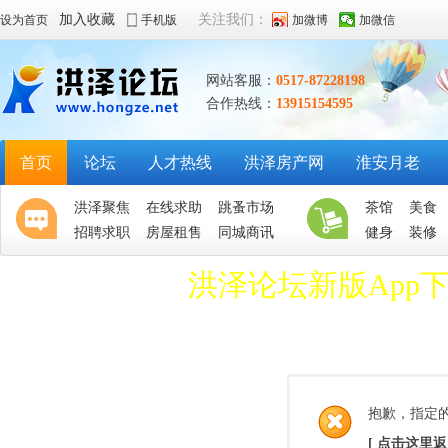
加入收藏
关注我们：
设为首页
手机版
加微博
加微信
网站客服：
0517-87228198
合作热线：
13915154595
首页
论坛
人才热线
洪泽房产网
淮安月老
洪泽聚焦
在线求助
跳蚤市场
茶馆
美食
招聘求职
房屋租售
同城商讯
健身
装修
洪泽论坛新版App
抱歉，指定
[ 点击这里返